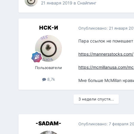
21 января 2019
в
Снайпинг
НСК-И
Опубликовано:
21 января 20
Пара ссылок не помешает в
https://mannersstocks.com/
https://mcmillanusa.com/mcmi
Пользователи
8,7k
Мне больше McMillan нрави
3 недели спустя...
-SADAM-
Опубликовано:
7 февраля 2