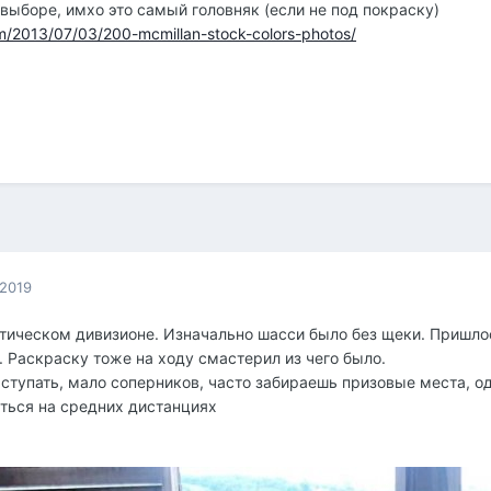
выборе, имхо это самый головняк (если не под покраску)
com/2013/07/03/200-mcmillan-stock-colors-photos/
 2019
актическом дивизионе. Изначально шасси было без щеки. Пришлос
. Раскраску тоже на ходу смастерил из чего было.
тупать, мало соперников, часто забираешь призовые места, одна
аться на средних дистанциях