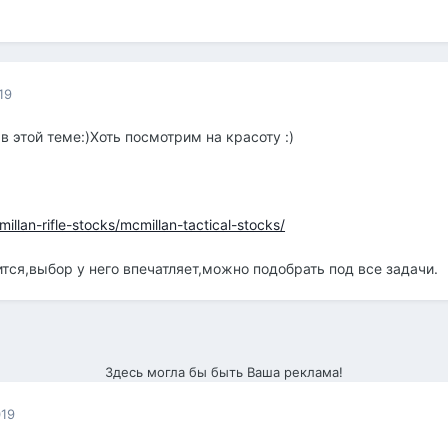
19
 этой теме:)Хоть посмотрим на красоту :)
llan-rifle-stocks/mcmillan-tactical-stocks/
тся,выбор у него впечатляет,можно подобрать под все задачи.
Здесь могла бы быть Ваша реклама!
019