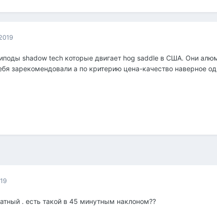
2019
иподы shadow tech которые двигает hog saddle в США. Они алю
ебя зарекомендовали а по критерию цена-качество наверное одн
019
атный . есть такой в 45 минутным наклоном??