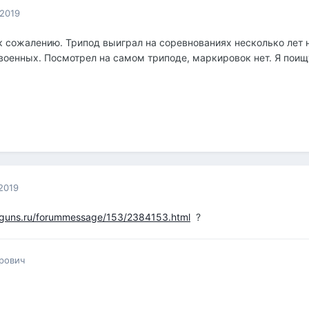
 2019
к сожалению. Трипод выиграл на соревнованиях несколько лет
военных. Посмотрел на самом триподе, маркировок нет. Я поищу
2019
m.guns.ru/forummessage/153/2384153.html
?
рович