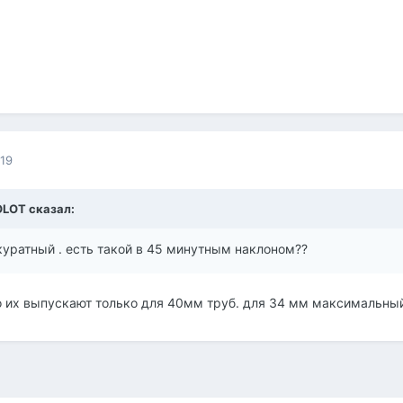
019
OLOT
сказал:
куратный . есть такой в 45 минутным наклоном??
но их выпускают только для 40мм труб. для 34 мм максимальн