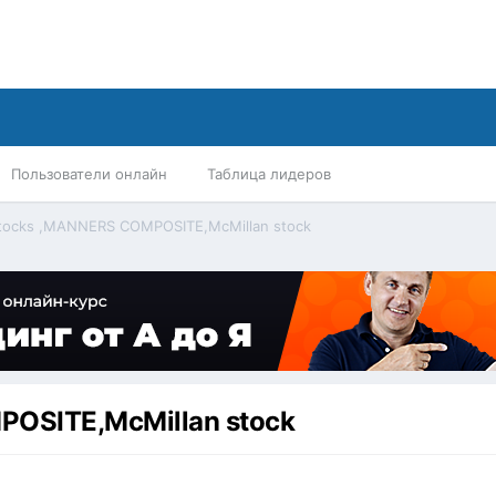
Пользователи онлайн
Таблица лидеров
 Stocks ,MANNERS COMPOSITE,McMillan stock
POSITE,McMillan stock