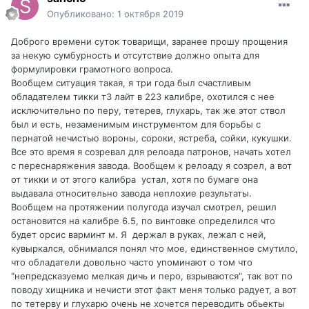
Опубликовано:
1 октября 2019
Доброго времени суток товарищи, заранее прошу прощения
за некую сумбурность и отсутствие должно опыта для
формулировки грамотного вопроса.
Вообщем ситуация такая, я три года был счастливым
обладателем тикки т3 лайт в 223 калибре, охотился с нее
исключительно по перу, тетерев, глухарь, так же этот ствол
был и есть, незаменимым инструментом для борьбы с
пернатой нечистью вороны, сороки, ястреба, сойки, кукушки.
Все это время я созревал для релоада патронов, начать хотел
с переснаряжения завода. Вообщем к релоаду я созрел, а вот
от тикки и от этого калибра устал, хотя по бумаге она
выдавала относительно завода неплохие результаты.
Вообщем на протяжении полугода изучал смотрел, решил
остановится на калибре 6.5, по винтовке определился что
будет орсис варминт м. Я держал в руках, лежал с ней,
кувыркался, обнимался понял что мое, единственное смутило,
что обладатели довольно часто упоминают о том что
"непредсказуемо мелкая дичь и перо, взрываются", так вот по
поводу хищника и нечисти этот факт меня только радует, а вот
по тетерву и глухарю очень не хочется переводить обьекты