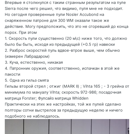
Впервые я столкнулся с таким странным результатом на пуле
Sierra после чего решил, что видимо, пуля мне не подходит.
Но сегодня проверенные пули Nosler Accubond на
снаряженном патроне для 300 WM оказали такое же
действие. Могу предположить, что это не сгоревший до конца
порох. При этом
1. Скорость пули существенно (20 м\с) ниже того, что должно
было бы быть, исходя из предыдущей (+0.5 гр) навески
2. Разброс скоростей пуль вдвое-втрое выше, чем обычно
(измерен Лабрадаром)
3. Куча, естественно, никакая
4. Патронник оружия, соответственно, испачкан в этой же
пакости
5. Одна из гильз смята
Гильзы второй стрел ; отжиг (MARK II) ; Vihta 165 ; - 3 грейна от
минимума по мануалу Vihta; скорость 972-986; посадочная
матрица Forster; Фулсайз матрица Whidden
Практически на этих же настройках, той же пулей сделано
полторы сотни выстрелов за предыдущую неделю и ничего
подобного не наблюдалось.