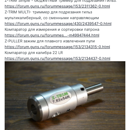
Z-TRIM Simple - бюджетный трммер для подрезания гильз.
https://forum.guns.ru/forummessage/153/2311362-0.html
Z-TRIM MULTI- триммер для подрезания гильз
мультикалиберный, со сменными направляющим
https://forum.guns.ru/forummessage/430/2439547-0.html
Компаратор для измерения и сортировки патрона
https://forum.guns.ru/forummes...-m49947444.html
Z-PULLER зажим для плавного извлечения пули
https://forum.guns.ru/forummessage/153/2134315-0.html
Компаратор для калибра 22 LR
https://forum.guns.ru/forummessage/153/2134437-0.html