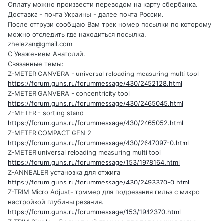
Оплату можно произвести переводом на карту сбербанка.
Доставка - почта Украины - далее почта России.
После отгрузи сообщаю Вам трек номер посылки по которому
можно отследить где находиться посылка.
zhelezan@gmail.com
С Уважением Анатолий.
Связанные темы:
Z-METER GANVERA - universal reloading measuring multi tool
https://forum.guns.ru/forummessage/430/2452128.html
Z-METER GANVERA - concentricity tool
https://forum.guns.ru/forummessage/430/2465045.html
Z-METER - sorting stand
https://forum.guns.ru/forummessage/430/2465052.html
Z-METER COMPACT GEN 2
https://forum.guns.ru/forummessage/430/2647097-0.html
Z-METER universal reloading measuring multi tool
https://forum.guns.ru/forummessage/153/1978164.html
Z-ANNEALER установка для отжига
https://forum.guns.ru/forummessage/430/2493370-0.html
Z-TRIM Micro Adjust- трммер для подрезания гильз с микро
настройкой глубины резания.
https://forum.guns.ru/forummessage/153/1942370.html