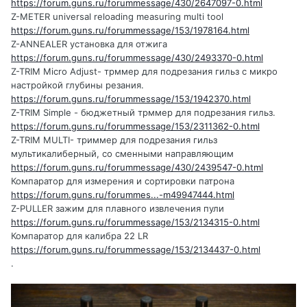
https://forum.guns.ru/forummessage/430/2647097-0.html
Z-METER universal reloading measuring multi tool
https://forum.guns.ru/forummessage/153/1978164.html
Z-ANNEALER установка для отжига
https://forum.guns.ru/forummessage/430/2493370-0.html
Z-TRIM Micro Adjust- трммер для подрезания гильз с микро
настройкой глубины резания.
https://forum.guns.ru/forummessage/153/1942370.html
Z-TRIM Simple - бюджетный трммер для подрезания гильз.
https://forum.guns.ru/forummessage/153/2311362-0.html
Z-TRIM MULTI- триммер для подрезания гильз
мультикалиберный, со сменными направляющим
https://forum.guns.ru/forummessage/430/2439547-0.html
Компаратор для измерения и сортировки патрона
https://forum.guns.ru/forummes...-m49947444.html
Z-PULLER зажим для плавного извлечения пули
https://forum.guns.ru/forummessage/153/2134315-0.html
Компаратор для калибра 22 LR
https://forum.guns.ru/forummessage/153/2134437-0.html
.