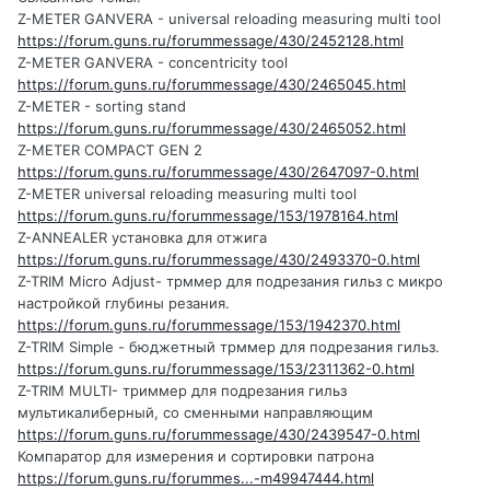
Z-METER GANVERA - universal reloading measuring multi tool
https://forum.guns.ru/forummessage/430/2452128.html
Z-METER GANVERA - concentricity tool
https://forum.guns.ru/forummessage/430/2465045.html
Z-METER - sorting stand
https://forum.guns.ru/forummessage/430/2465052.html
Z-METER COMPACT GEN 2
https://forum.guns.ru/forummessage/430/2647097-0.html
Z-METER universal reloading measuring multi tool
https://forum.guns.ru/forummessage/153/1978164.html
Z-ANNEALER установка для отжига
https://forum.guns.ru/forummessage/430/2493370-0.html
Z-TRIM Micro Adjust- трммер для подрезания гильз с микро
настройкой глубины резания.
https://forum.guns.ru/forummessage/153/1942370.html
Z-TRIM Simple - бюджетный трммер для подрезания гильз.
https://forum.guns.ru/forummessage/153/2311362-0.html
Z-TRIM MULTI- триммер для подрезания гильз
мультикалиберный, со сменными направляющим
https://forum.guns.ru/forummessage/430/2439547-0.html
Компаратор для измерения и сортировки патрона
https://forum.guns.ru/forummes...-m49947444.html