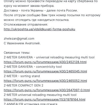
Оплату можно произвести переводом на карту сбербанка по
курсу на момент заказа прибора.
Доставка - почта Украины - далее почта России.
После отгрузи сообщаю Вам трек номер посылки по которому
можно отследить где находиться посылка.
Отслеживание отправления:
http://ukrposhta.ua/vidslidkuvati-forma-poshuku
zhelezan@gmail.com
С Уважением Анатолий.
Связанные темы:
Z-METER GANVERA - universal reloading measuring multi tool
https://forum.guns.ru/forummessage/430/2452128.html
Z-METER GANVERA - concentricity tool
https://forum.guns.ru/forummessage/430/2465045.html
Z-METER - sorting stand
https://forum.guns.ru/forummessage/430/2465052.html
Z-METER COMPACT GEN 2
https://forum.guns.ru/forummessage/430/2647097-0.html
Z-METER universal reloading measuring multi tool
https://forum.guns.ru/forummessage/153/1978164.html
Z-ANNEALER установка для отжига