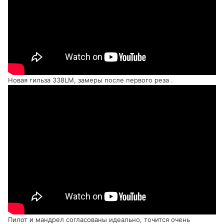
Новая гильза 338LM, замеры после первого реза .
Пилот и мандрел согласованы идеально, точится очень