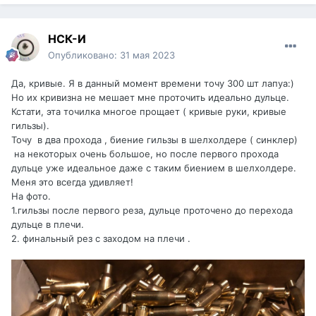
НСК-И
Опубликовано:
31 мая 2023
Да, кривые. Я в данный момент времени точу 300 шт лапуа:)
Но их кривизна не мешает мне проточить идеально дульце.
Кстати, эта точилка многое прощает ( кривые руки, кривые
гильзы).
Точу в два прохода , биение гильзы в шелхолдере ( синклер)
на некоторых очень большое, но после первого прохода
дульце уже идеальное даже с таким биением в шелхолдере.
Меня это всегда удивляет!
На фото.
1.гильзы после первого реза, дульце проточено до перехода
дульце в плечи.
2. финальный рез с заходом на плечи .