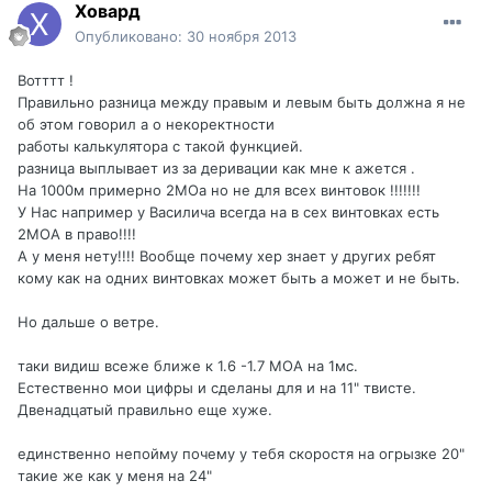
Ховард
Опубликовано:
30 ноября 2013
Вотттт !
Правильно разница между правым и левым быть должна я не
об этом говорил а о некоректности
работы калькулятора с такой функцией.
разница выплывает из за деривации как мне к ажется .
На 1000м примерно 2МОа но не для всех винтовок !!!!!!!
У Нас например у Василича всегда на в сех винтовках есть
2МОА в право!!!!
А у меня нету!!!! Вообще почему хер знает у других ребят
кому как на одних винтовках может быть а может и не быть.
Но дальше о ветре.
таки видиш всеже ближе к 1.6 -1.7 МОА на 1мс.
Естественно мои цифры и сделаны для и на 11" твисте.
Двенадцатый правильно еще хуже.
единственно непойму почему у тебя скоростя на огрызке 20"
такие же как у меня на 24"