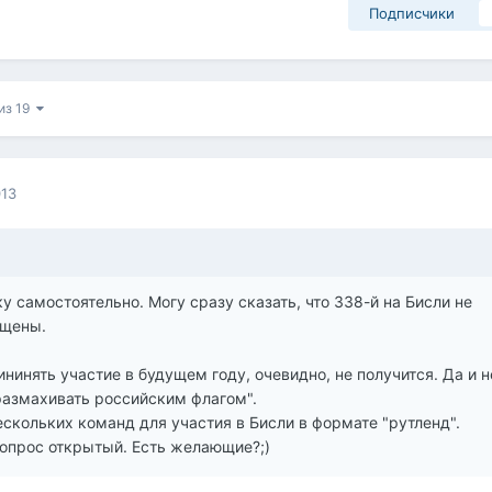
Подписчики
 из 19
013
у самостоятельно. Могу сразу сказать, что 338-й на Бисли не
ещены.
нинять участие в будущем году, очевидно, не получится. Да и н
размахивать российским флагом".
ескольких команд для участия в Бисли в формате "рутленд".
вопрос открытый. Есть желающие?;)