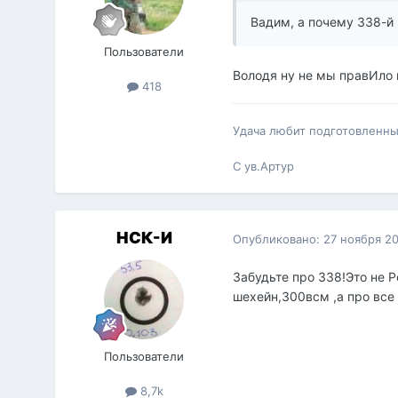
Вадим, а почему 338-й 
Пользователи
Володя ну не мы правИло
418
Удача любит подготовленных
С ув.Артур
НСК-И
Опубликовано:
27 ноября 2
Забудьте про 338!Это не 
шехейн,300всм ,а про все
Пользователи
8,7k