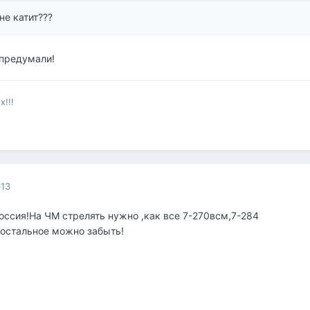
не катит???
 предумали!
!!!
013
Россия!На ЧМ стрелять нужно ,как все 7-270всм,7-284
 остальное можно забыть!