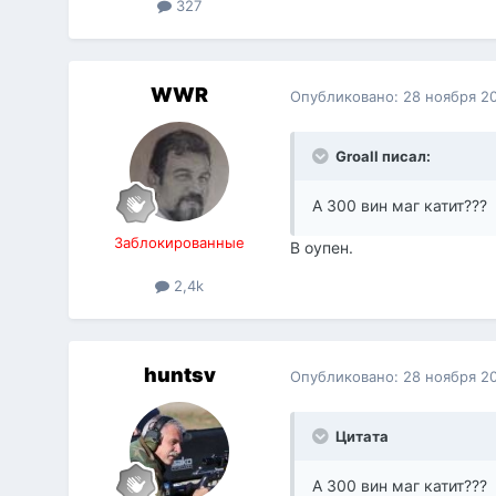
327
WWR
Опубликовано:
28 ноября 2
Groall писал:
А 300 вин маг катит???
Заблокированные
В оупен.
2,4k
huntsv
Опубликовано:
28 ноября 2
Цитата
А 300 вин маг катит???