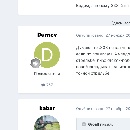
Вадим, а почему 338-й не 
Здесь мог
Durnev
Опубликовано:
27 ноября 2
Думаю что .338 не катит п
если по правилам. А члед
стрельбе, либо отскок-под
новой вкладываться, искат
точной стрельбе.
Пользователи
767
kabar
Опубликовано:
27 ноября 2
Groall писал: