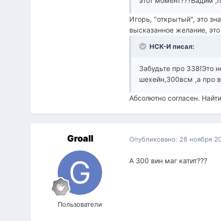
этот момент???Вадим ,п
Игорь, "открытый", это зн
высказанное желание, это 
НСК-И писал:
Забудьте про 338!Это н
шехейн,300всм ,а про 
Абсолютно согласен. Найти
Groall
Опубликовано:
28 ноября 2
А 300 вин маг катит???
Пользователи