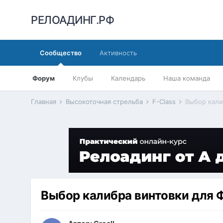
РЕЛОАДИНГ.РФ
Сообщество
Активность
Форум
Клубы
Календарь
Наша команда
Главная
Высокоточная стрельба
F-Class
Выбор кали
Выбор калибра винтовки для 