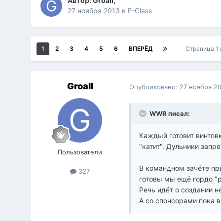
Автор:
Groall
,
27 ноября 2013
в
F-Class
1
2
3
4
5
6
ВПЕРЁД
Страница 1
Groall
Опубликовано:
27 ноября 2
WWR писал:
Каждый готовит винтовк
"катит". Дульники запр
Пользователи
В командном зачёте при
327
готовы мы ещё гордо "
Речь идёт о создании н
А со спонсорами пока 