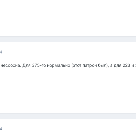
14
есоосна. Для 375-го нормально (этот патрон был), а для 223 и 3
14