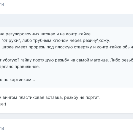
014
на регулировочных штоках и на контр-гайке.
 "от руки", либо трубным ключом через резину\кожу.
 штоке имеет прорезь под плоскую отвертку и контр-гайка обы
 убогую? гайку портящую резьбу на самой матрице. Либо резьбу
делано правильнее.
ь по картинкам...
винтом пластиковая вставка, резьбу не портит.
е:)
014