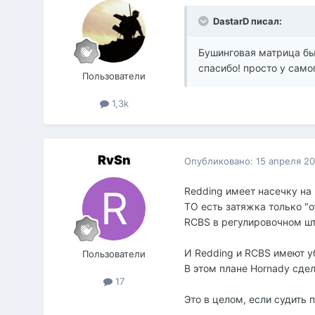
DastarD писал:
Бушинговая матрица был
спасибо! просто у само
Пользователи
1,3k
RvSn
Опубликовано:
15 апреля 2
Redding имеет насечку на 
ТО есть затяжка только "
RCBS в регулировочном шт
И Redding и RCBS имеют уб
Пользователи
В этом плане Hornady сде
17
Это в целом, если судить п