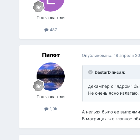
Пользователи
487
Пилот
Опубликовано:
18 апреля 2
DastarD писал:
декампер с "ядром" бы
Не очень ясно излагаю,
Пользователи
1,9k
А нельзя было ее выпрямит
В матрицах же главное об