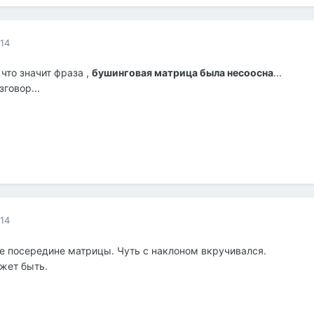
014
 что значит фраза ,
бушинговая матрица была несоосна
...
говор...
014
е посередине матрицы. Чуть с наклоном вкручивался.
ожет быть.