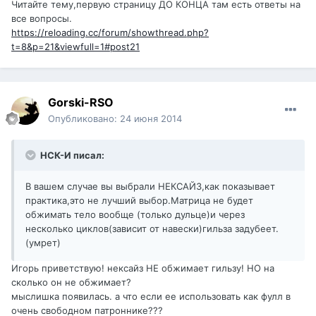
Читайте тему,первую страницу ДО КОНЦА там есть ответы на
все вопросы.
https://reloading.cc/forum/showthread.php?
t=8&p=21&viewfull=1#post21
Gorski-RSO
Опубликовано:
24 июня 2014
НСК-И писал:
В вашем случае вы выбрали НЕКСАЙЗ,как показывает
практика,это не лучший выбор.Матрица не будет
обжимать тело вообще (только дульце)и через
несколько циклов(зависит от навески)гильза задубеет.
(умрет)
Игорь приветствую! нексайз НЕ обжимает гильзу! НО на
сколько он не обжимает?
мыслишка появилась. а что если ее использовать как фулл в
очень свободном патроннике???