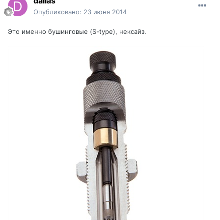
dаllаs
Опубликовано:
23 июня 2014
Это именно бушинговые (S-type), нексайз.