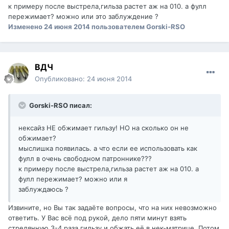
к примеру после выстрела,гильза растет аж на 010. а фулл
пережимает? можно или это заблуждение ?
Изменено
24 июня 2014
пользователем Gorski-RSO
ВДЧ
Опубликовано:
24 июня 2014
Gorski-RSO писал:
нексайз НЕ обжимает гильзу! НО на сколько он не
обжимает?
мыслишка появилась. а что если ее использовать как
фулл в очень свободном патроннике???
к примеру после выстрела,гильза растет аж на 010. а
фулл пережимает? можно или я
заблуждаюсь ?
Извините, но Вы так задаёте вопросы, что на них невозможно
ответить. У Вас всё под рукой, дело пяти минут взять
стрелянную 3-4 раза гильзу и обжать её в нек-матрице. Потом