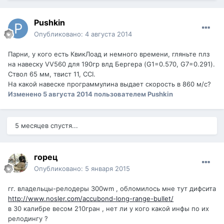
Pushkin
Опубликовано:
4 августа 2014
Парни, у кого есть КвикЛоад и немного времени, гляньте плз
на навеску VV560 для 190гр влд Бергера (G1=0.570, G7=0.291).
Ствол 65 мм, твист 11, CCI.
На какой навеске программулина выдает скорость в 860 м/с?
Изменено
5 августа 2014
пользователем Pushkin
5 месяцев спустя...
горец
Опубликовано:
5 января 2015
гг. владельцы-релодеры 300wm , обломилось мне тут дифсита
http://www.nosler.com/accubond-long-range-bullet/
в 30 калибре весом 210гран , нет ли у кого какой инфы по их
релодингу ?