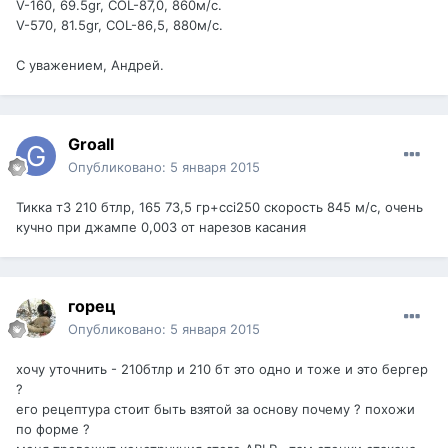
V-160, 69.5gr, COL-87,0, 860м/с.
V-570, 81.5gr, COL-86,5, 880м/с.
С уважением, Андрей.
Groall
Опубликовано:
5 января 2015
Тикка т3 210 бтлр, 165 73,5 гр+cci250 скорость 845 м/с, очень
кучно при джампе 0,003 от нарезов касания
горец
Опубликовано:
5 января 2015
хочу уточнить - 210бтлр и 210 бт это одно и тоже и это бергер
?
его рецептура стоит быть взятой за основу почему ? похожи
по форме ?