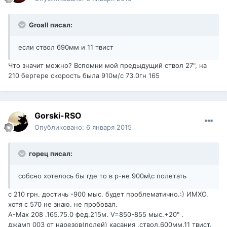
Groall писал:
если ствол 690мм и 11 твист
Что значит можно? Вспомни мой предыдущий ствол 27", на
210 бергере скорость была 910м/с 73.0гн 165
Gorski-RSO
Опубликовано:
6 января 2015
горец писал:
cобсно хотелось бы где то в р-не 900м\с полетать
с 210 грн. достичь -900 мыс. будет проблематично.:) ИМХО.
хотя с 570 не знаю. не пробовал.
А-Мах 208 .165.75.0 фед.215м. V=850-855 мыс.+20" .
джамп 003 от нарезов(полей) касания .ствол.600мм.11 твист.