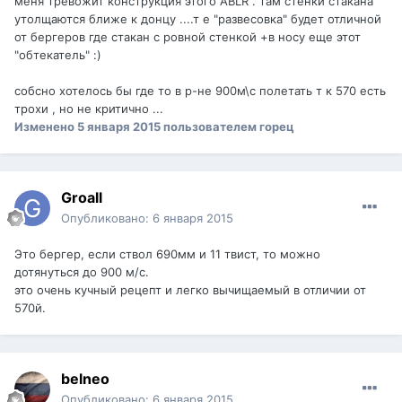
меня тревожит конструкция этого ABLR . там стенки стакана
утолщаются ближе к донцу ....т е "развесовка" будет отличной
от бергеров где стакан с ровной стенкой +в носу еще этот
"обтекатель" :)
cобсно хотелось бы где то в р-не 900м\с полетать т к 570 есть
трохи , но не критично ...
Изменено
5 января 2015
пользователем горец
Groall
Опубликовано:
6 января 2015
Это бергер, если ствол 690мм и 11 твист, то можно
дотянуться до 900 м/с.
это очень кучный рецепт и легко вычищаемый в отличии от
570й.
belneo
Опубликовано:
6 января 2015