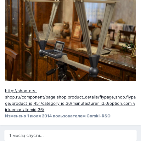
http://shooters-
shop.ru/component/page,shop.product_details/flypage,shop.flypa
ge/product_id,451/category_id,36/manufacturer_id,0/option,com_v
irtuemart/Itemid,36/
Изменено
1 июля 2014
пользователем Gorski-RSO
1 месяц спустя...