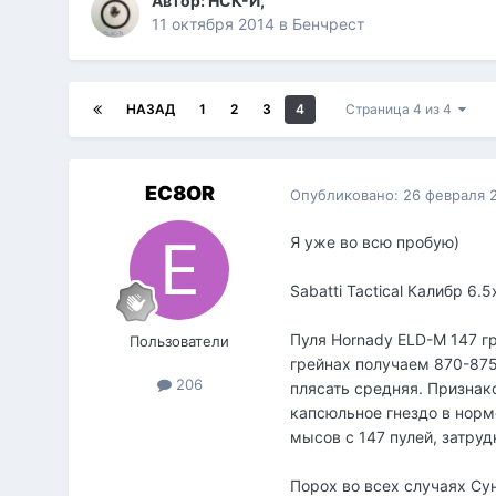
Автор:
НСК-И
,
11 октября 2014
в
Бенчрест
НАЗАД
1
2
3
4
Страница 4 из 4
EC8OR
Опубликовано:
26 февраля 
Я уже во всю пробую)
Sabatti Taсtiсal Калибр 6
Пуля Hornady ELD-M 147 гр
Пользователи
грейнах получаем 870-875
206
плясать средняя. Признако
капсюльное гнездо в норме
мысов с 147 пулей, затруд
Порох во всех случаях Сун