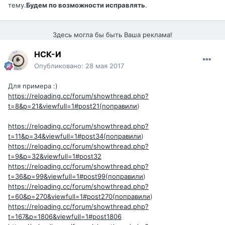
тему.
Будем по возможности исправлять
.
Здесь могла бы быть Ваша реклама!
НСК-И
Опубликовано:
28 мая 2017
Для примера :)
https://reloading.cc/forum/showthread.php?
t=8&p=21&viewfull=1#post21(поправили
)
https://reloading.cc/forum/showthread.php?
t=11&p=34&viewfull=1#post34(поправили
)
https://reloading.cc/forum/showthread.php?
t=9&p=32&viewfull=1#post32
https://reloading.cc/forum/showthread.php?
t=36&p=99&viewfull=1#post99(поправили
)
https://reloading.cc/forum/showthread.php?
t=60&p=270&viewfull=1#post270(поправили
)
https://reloading.cc/forum/showthread.php?
t=167&p=1806&viewfull=1#post1806