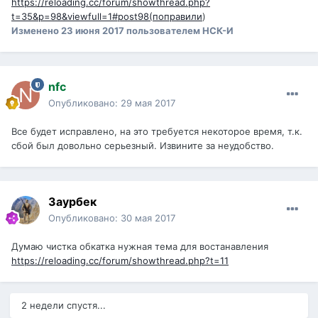
https://reloading.cc/forum/showthread.php?
t=35&p=98&viewfull=1#post98(поправили
)
Изменено
23 июня 2017
пользователем НСК-И
nfc
Опубликовано:
29 мая 2017
Все будет исправлено, на это требуется некоторое время, т.к.
сбой был довольно серьезный. Извините за неудобство.
Заурбек
Опубликовано:
30 мая 2017
Думаю чистка обкатка нужная тема для востанавления
https://reloading.cc/forum/showthread.php?t=11
2 недели спустя...