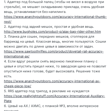
1. Адаптер под большой палец (чтобы не висел в воздухе при
стрельбе), не мешает складыванию приклада, очень удобная
вещь, устанавливается без напилинга.
https://www.anarchyoutdoors.com/accuracy-international-thumb-
rest/
2. Адаптер под задний мешок, простая и удобная вещь.
http://www.bugholes.com/product-p/aiax-bag-rider-other.htm
3. Планка для сошек, передних мешков, стопперов для
баррикад на цевьё. Классная вещь, многие пользуются. Сошки
можно двигать по длине цевья в зависимости от задач.
https://www.sawtoothrifles.com/product/dovetail-rail-accuracy-
international-ax/
4. Если вдруг решили снять верхнюю пикатинни планку с
цевья и опустить прицел ниже, то заводская щека не позволит
опуститься ниже голове, будет высоковата. Решение тоже
есть.
https://www.anarchyoutdoors.com/accuracy-international-ax-
cheek-piece-low/
5. RRS адаптер под трипод, в рекламе не нуждается
https://soar.reallyrightstuff.com/Accuracy-International-Auxiliary-
Plate
6. Цевьё на AX / AXMC, c планкой №3, вполне интересное
решение.