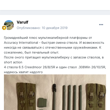
возможность купить не только стволы под "военные"
калибры, а другие, например, .260 Rem, 6.5 Creedmoor,
для эстетов .243 Win, 6*47 Lapua, подстройка приклада
под себя! (жаль, что нет под 6.5*47 Lapua для AXMC, для
других моделей есть).
Varulf
https://www.eurooptic.com/accuracy-international-
Опубликовано:
10 декабря 2019
barrels.aspx
Наверняка, на заказ можно и другие и под
другой контур. В идеале.
Громаднейший плюс мультикалиберной платформы от
Accuracy International - быстрая смена ствола. И возможность
Общий вывод: отличный вариант для тех, кто не может
никогда не связываться с отечественными оружейниками. К
себе позволить по различным причинам купить в данный
сожалению, был печальный опыт.
момент винтовку под заказ за примерно 25 тысяч
После оного притащил мультикалиберку с запасом стволов, в
долларов (с 10 стволами) или ждать 2 года, пока её
short action
сделают. Единственный минус - свободный патронник,
4 ствола 6.5 Creedmoor 26/8/5R и один ствол .308Win 26/10/5R,
НО ПУСТЬ МЕНЯ ПОПРАВЯТ КОЛЛЕГИ...
надеюсь хватит надолго
Совет от себя: соизмеряйете свои правильные
"идеальные" желания с текущим финансовым
положением, просчитайте предполагаемые расходы на
несколько лет вперёд. И будет вам счастье.