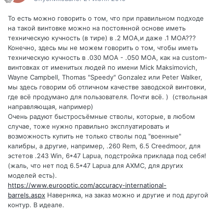
То есть можно говорить о том, что при правильном подходе
на такой винтовке можно на постоянной основе иметь
техническую кучность (в тире) в .2 MOA,и даже .1 MOA???
Конечно, здесь мы не можем говорить о том, чтобы иметь
техническую кучность в .030 MOA - .050 MOA, как на custom-
винтовках от именитых людей по имени Mick Maksimovich,
Wayne Campbell, Thomas "Speedy" Gonzalez или Peter Walker,
мы здесь говорим об отличном качестве заводской винтовки,
где всё продумано для пользователя. Почти всё. ) (ствольная
направляющая, например)
Очень радуют быстросъёмные стволы, которые, в любом
случае, тоже нужно правильно эксплуатировать и
возможность купить не только стволы под "военные"
калибры, а другие, например, .260 Rem, 6.5 Creedmoor, для
эстетов .243 Win, 6*47 Lapua, подстройка приклада под себя!
(жаль, что нет под 6.5*47 Lapua для AXMC, для других
моделей есть).
https://www.eurooptic.com/accuracy-international-
barrels.aspx
Наверняка, на заказ можно и другие и под другой
контур. В идеале.