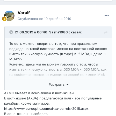
Varulf
Опубликовано:
10 декабря 2019
21.06.2019 в 06:46,
Sasha1986
сказал:
То есть можно говорить о том, что при правильном
подходе на такой винтовке можно на постоянной основе
иметь техническую кучность (в тире) в .2 MOA,и даже .1
MOA???
Конечно, здесь мы не можем говорить о том, чтобы
иметь техническую кучность в .030 MOA - .050 MOA, как
на custom-винтовках от именитых людей по имени Mick
Maksimovich, Wayne Campbell, Thomas "Speedy" Gonzalez
Раскрыть
или Peter Walker, мы здесь говорим об отличном
качестве заводской винтовки, где всё продумано для
AXMC бывает в лонг-экшен и шот-экшен.
пользователя. Почти всё. ) (ствольная направляющая,
В шот-экшен (AXSA) предлагаются почти все популярные
например)
калибры, кроме магнумов.
Очень радуют быстросъёмные стволы, которые, в
https://www.eurooptic.com/ai-ax-barrels-2018.aspx
любом случае, тоже нужно правильно эксплуатировать и
В лоно-экшен - наоборот.