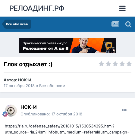
РЕЛОАДИНГ.РФ
Все обо всем
Глок отдыхает :)
Автор:
НСК-И
,
17 октября 2018
в
Все обо всем
НСК-И
Опубликовано:
17 октября 2018
https://ria.ru/defense_safety/20181015/1530534395.html?
utm_source=ria.24smi.info&utm_medium=referral&utm_campaign=