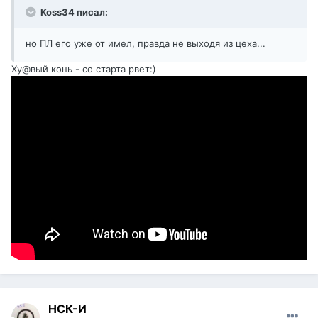
Koss34 писал:
но ПЛ его уже от имел, правда не выходя из цеха...
Ху@вый конь - со старта рвет:)
НСК-И