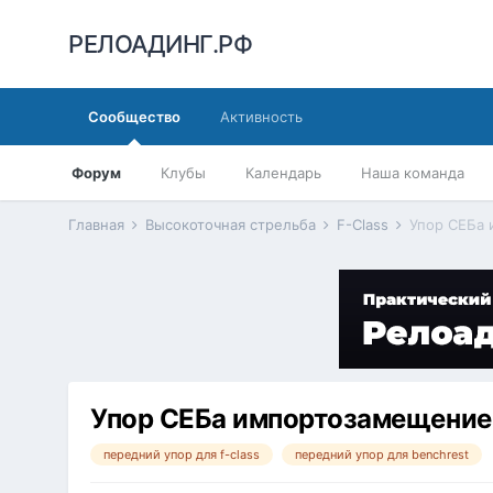
РЕЛОАДИНГ.РФ
Сообщество
Активность
Форум
Клубы
Календарь
Наша команда
Главная
Высокоточная стрельба
F-Class
Упор СЕБа
Упор СЕБа импортозамещение
передний упор для f-class
передний упор для benchrest