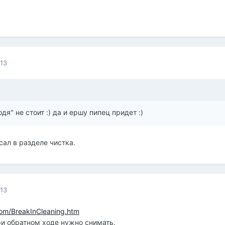
013
дя" не стоит :) да и ершу пипец придет :)
сал в разделе чистка.
013
com/BreakInCleaning.htm
ри обратном ходе нужно снимать.