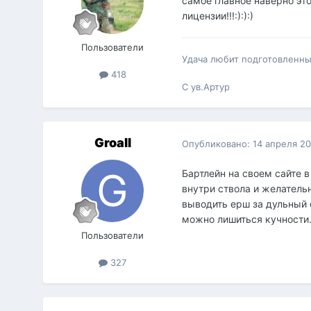
самое главное наверно это
лицензии!!!:):):)
Пользователи
Удача любит подготовленных
418
С ув.Артур
Groall
Опубликовано:
14 апреля 2
Бартлейн на своем сайте 
внутри ствола и желатель
выводить ерш за дульный 
можно лишиться кучности
Пользователи
327