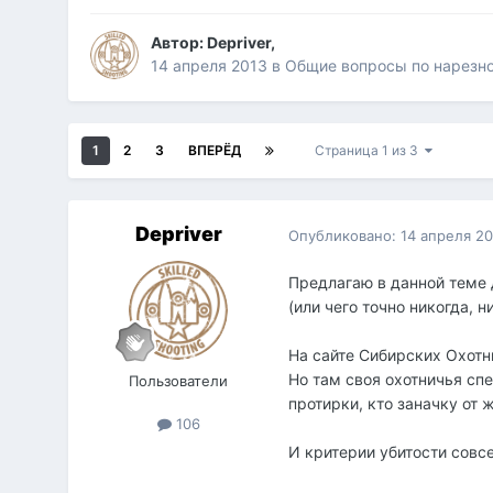
Автор:
Depriver
,
14 апреля 2013
в
Общие вопросы по нарезн
1
2
3
ВПЕРЁД
Страница 1 из 3
Depriver
Опубликовано:
14 апреля 2
Предлагаю в данной теме 
(или чего точно никогда, н
На сайте Сибирских Охотн
Но там своя охотничья спе
Пользователи
протирки, кто заначку от 
106
И критерии убитости совс