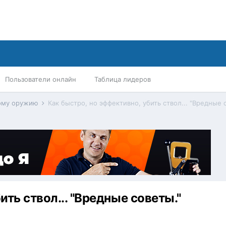
Пользователи онлайн
Таблица лидеров
ному оружию
Как быстро, но эффективно, убить ствол... "Вредные 
ить ствол... "Вредные советы."