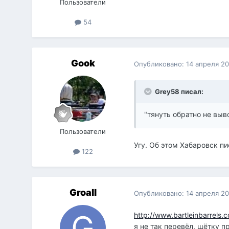
Пользователи
54
Gook
Опубликовано:
14 апреля 2
Grey58 писал:
"тянуть обратно не выво
Пользователи
Угу. Об этом Хабаровск пи
122
Groall
Опубликовано:
14 апреля 2
http://www.bartleinbarrels.
я не так перевёл, щётку п