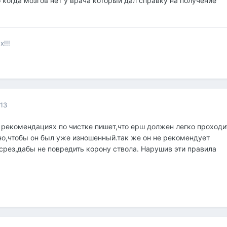
 когда мозгов нет у врача который дал справку на получение
!!!
013
в рекомендациях по чистке пишет,что ерш должен легко проходи
но,чтобы он был уже изношенный.так же он не рекомендует
срез,дабы не повредить корону ствола. Нарушив эти правила
.