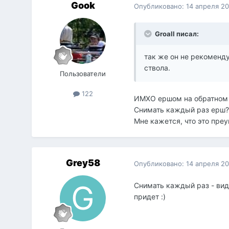
Gook
Опубликовано:
14 апреля 2
Groall писал:
так же он не рекоменд
ствола.
Пользователи
122
ИМХО ершом на обратном х
Снимать каждый раз ерш? 
Мне кажется, что это преу
Grey58
Опубликовано:
14 апреля 2
Снимать каждый раз - виде
придет :)