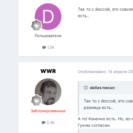
Так то с йоссой, это совс
есть..
Пользователи
1,5k
WWR
Опубликовано:
14 апреля 2
dallas писал:
Так то с йоссой, это с
разница есть..
Заблокированные
А то! Конечно есть. Но, во
2,4k
Гуком согласен.