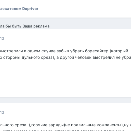
зователем Depriver
ла бы быть Ваша реклама!
013
выстрелили в одном случае забыв убрать боресайтер (который
о стороны дульного среза), а другой человек выстрелил не убр
013
льного среза :),горячие заряды(не правильные компаненты),ну 