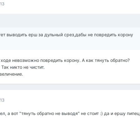
013
ует выводить ерш за дульный срез,дабы не повредить корону
оде невозможно повредить корону. А как тянуть обратно?
Так никто не чистит.
величение.
013
л, а вот "тянуть обратно не выводя" не стоит :) да и ершу пипец