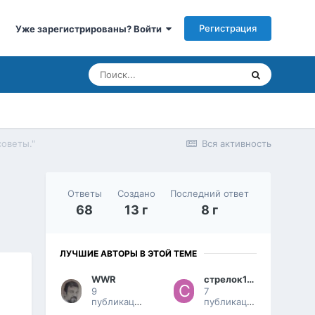
Регистрация
Уже зарегистрированы? Войти
советы."
Вся активность
Ответы
Создано
Последний ответ
68
13 г
8 г
ЛУЧШИЕ АВТОРЫ В ЭТОЙ ТЕМЕ
WWR
стрелок1967
9
7
публикаций
публикаций