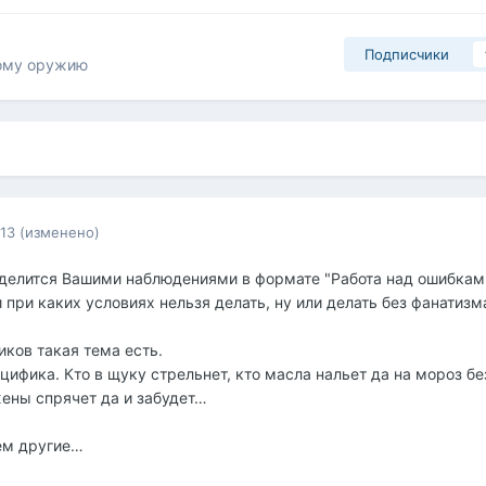
Подписчики
ому оружию
013
(изменено)
делится Вашими наблюдениями в формате "Работа над ошибками
и при каких условиях нельзя делать, ну или делать без фанатизма
иков такая тема есть.
цифика. Кто в щуку стрельнет, кто масла нальет да на мороз бе
жены спрячет да и забудет…
ем другие…