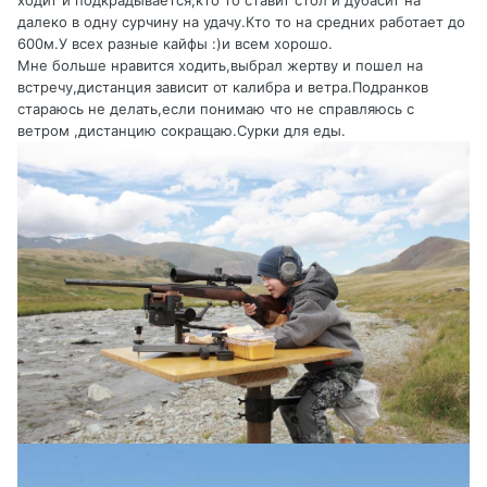
ходит и подкрадывается,кто то ставит стол и дубасит на
далеко в одну сурчину на удачу.Кто то на средних работает до
600м.У всех разные кайфы :)и всем хорошо.
Мне больше нравится ходить,выбрал жертву и пошел на
встречу,дистанция зависит от калибра и ветра.Подранков
стараюсь не делать,если понимаю что не справляюсь с
ветром ,дистанцию сокращаю.Сурки для еды.