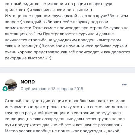
который сидит возле мишени и по рации говорит куда
прилетает :)и заканчивая всем остальным :)
И что ценнее в данном случае,какой выстрел круче?Вот в чем
вопрос :)а каждый выбирает себе игрушку под свои
возможности.Тоже самое происходит при стрельбе сурков на
дистанциях за 1 км.Пристреливается сурчина и дальше
начинается стрельба на удачу,каким попадешь выстрелом
таким и запишут :)В свое время очень много добывал сурка и
очень хорошо представляю,как всё происходит и как делаются
рекордные выстрелы :)
NORD
Опубликовано:
13 февраля 2018
Стрельба на супер дистанции это вообще мне кажется мало
информативно для стрелка ,толку что ты в состоянии держать
группу на разумной дистанции и в состоянии передугодать
кондицию ,на таких запредельных дальнастях группа на пол
пути продержится дальше её все и вся начнет разваливать
Метео условия вообще не понять как предугодать , какой