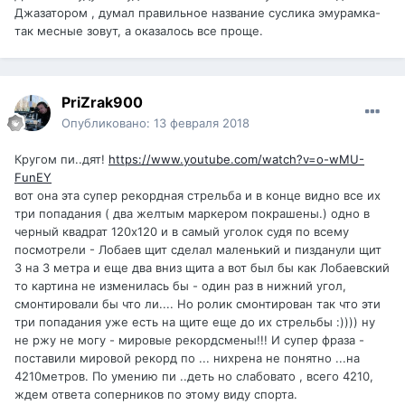
Джазатором , думал правильное название суслика эмурамка-
так месные зовут, а оказалось все проще.
PriZrak900
Опубликовано:
13 февраля 2018
Кругом пи..дят!
https://www.youtube.com/watch?v=o-wMU-
FunEY
вот она эта супер рекордная стрельба и в конце видно все их
три попадания ( два желтым маркером покрашены.) одно в
черный квадрат 120х120 и в самый уголок судя по всему
посмотрели - Лобаев щит сделал маленький и пизданули щит
3 на 3 метра и еще два вниз щита а вот был бы как Лобаевский
то картина не изменилась бы - один раз в нижний угол,
смонтировали бы что ли.... Но ролик смонтирован так что эти
три попадания уже есть на щите еще до их стрельбы :)))) ну
не ржу не могу - мировые рекордсмены!!! И супер фраза -
поставили мировой рекорд по ... нихрена не понятно ...на
4210метров. По умению пи ..деть но слабовато , всего 4210,
ждем ответа соперников по этому виду спорта.