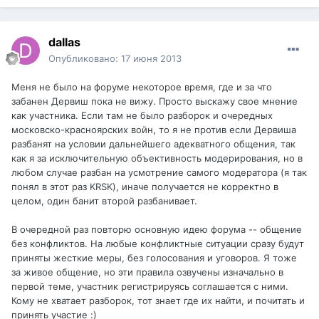
dаllаs
Опубликовано:
17 июня 2013
Меня не было на форуме некоторое время, где и за что
забанен Дервиш пока не вижу. Просто выскажу свое мнение
как участника. Если там не было разборок и очередных
московско-красноярских войн, то я не против если Дервиша
разбанят на условии дальнейшего адекватного общения, так
как я за исключительную объективность модерирования, но в
любом случае разбан на усмотрение самого модератора (я так
понял в этот раз KRSK), иначе получается не корректно в
целом, один банит второй разбанивает.
В очередной раз повторю основную идею форума -- общение
без конфликтов. На любые конфликтные ситуации сразу будут
приняты жесткие меры, без голосования и уговоров. Я тоже
за живое общение, но эти правила озвучены изначально в
первой теме, участник регистрируясь соглашается с ними.
Кому не хватает разборок, тот знает где их найти, и почитать и
принять участие :)