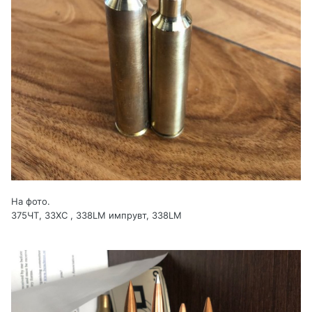
На фото.
375ЧТ, 33ХС , 338LM импрувт, 338LM