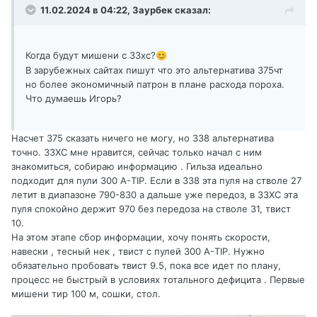
11.02.2024 в 04:22,
Заурбек
сказал:
Когда будут мишени с 33хс?
😊
В зарубежных сайтах пишут что это альтернатива 375чт
но более экономичный патрон в плане расхода пороха.
Что думаешь Игорь?
Насчет 375 сказать ничего не могу, но 338 альтернатива
точно. 33ХС мне нравится, сейчас только начал с ним
знакомиться, собираю информацию . Гильза идеально
подходит для пули 300 А-TIP. Если в 338 эта пуля на стволе 27
летит в диапазоне 790-830 а дальше уже передоз, в 33ХС эта
пуля спокойно держит 970 без передоза на стволе 31, твист
10.
На этом этапе сбор информации, хочу понять скорости,
навески , тесный нек , твист с пулей 300 А-TIP. Нужно
обязательно пробовать твист 9.5, пока все идет по плану,
процесс не быстрый в условиях тотального дефицита . Первые
мишени тир 100 м, сошки, стол.