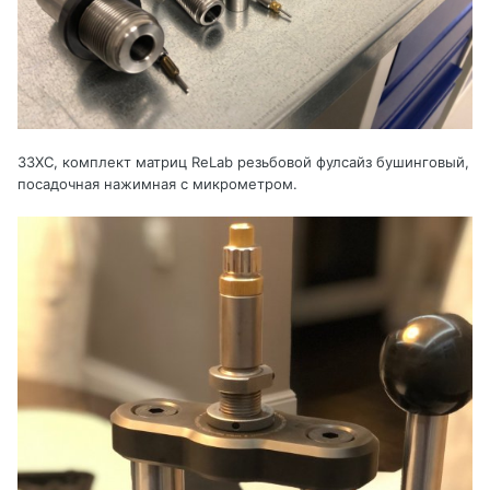
33XC, комплект матриц ReLab резьбовой фулсайз бушинговый,
посадочная нажимная с микрометром.