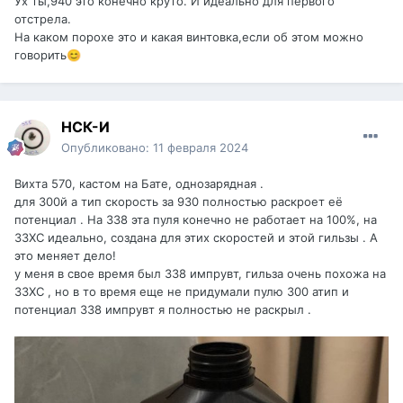
Ух ты,940 это конечно круто. И идеально для первого
отстрела.
На каком порохе это и какая винтовка,если об этом можно
говорить
😊
НСК-И
Опубликовано:
11 февраля 2024
Вихта 570, кастом на Бате, однозарядная .
для 300й а тип скорость за 930 полностью раскроет её
потенциал . На 338 эта пуля конечно не работает на 100%, на
33ХС идеально, создана для этих скоростей и этой гильзы . А
это меняет дело!
у меня в свое время был 338 импрувт, гильза очень похожа на
33ХС , но в то время еще не придумали пулю 300 атип и
потенциал 338 импрувт я полностью не раскрыл .