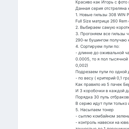
Красиво как Игорь с фото 
Данная серия отстреляна 
1. Новые гильзы 308 WIN 
Full Size матрице 260 Rem
2. Выбираем самую коротк
3. Прогоняем все гильзы ч
290-м бушингом получаю н
4. Сортируем пули по:
- длинне до оживальной ча
0.0005, то я пол тысячно
0,002)
Подрезаем пули по одной
- по весу ( критерий 0,1 
Как правило из 5 пачек Б
И 3 коробочки в каждой д
Порядка 30 пуль отбраков
В серию идут пули только
5. Насыпаем тонер
- сыплю комбайном зеле
- контроль навески на юве
точностью до 1 порошинки.