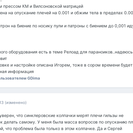
 прессом КМ и Вилсоновской матрицей
ена на опускание плечей на 0.001 и обжим тела в пределах 0.00
рон на биение по носику пули и патроны с биением до 0,001 ид
ого оборудования есть в теме Релоад для параноиков..надеюсь
овит
овке и настройке описана Игорем, тоже в сором времени будет
бная информация
льзователем GDima
13
(изменено)
верен, что синклеровские колпачки мерят плечи гильзы не
к делать самому. У меня была масса вопросов по опусканию пл
ой, что проблема была только в этом колпачке. Да и Сергей