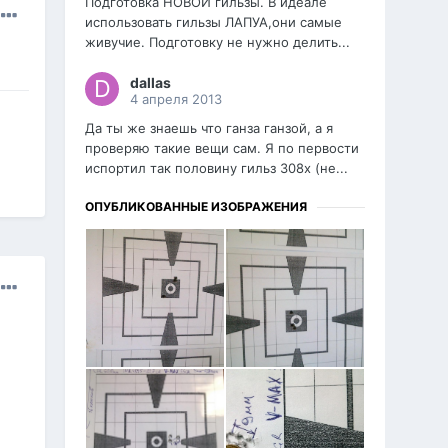
Подготовка НОВОЙ гильзы. В идеале
использовать гильзы ЛАПУА,они самые
живучие. Подготовку не нужно делить...
dаllаs
4 апреля 2013
Да ты же знаешь что ганза ганзой, а я
проверяю такие вещи сам. Я по первости
испортил так половину гильз 308х (не...
ОПУБЛИКОВАННЫЕ ИЗОБРАЖЕНИЯ