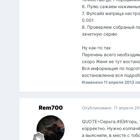
6. Пулю сажаем нажимным
7. Фулсайз матрица настро
0.001
8. Проверяем собраный пат
зачетную серию
Ну как-то так
Перечень всего необходим
скоро Женя ее тут востан
Вся информация по подгот
востановленна вся подро
Изменено
11 апреля 2013
по
Rem700
Опубликовано:
11 апреля 20
QUOTE=Серьга;49]Игорь, у
корректно. Нужно колпачё
а выяснили, в месте с тоб