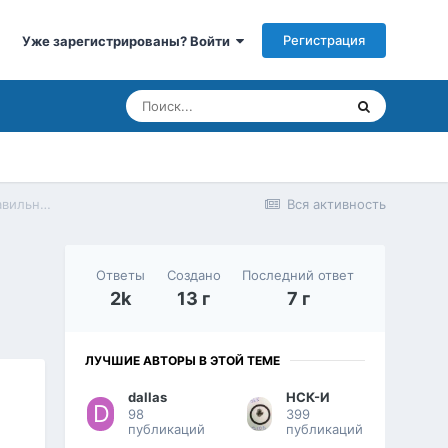
Регистрация
Уже зарегистрированы? Войти
ПРАВИЛЬНЫЙ ИНСТРУМЕНТ 2013 - фото и видео инструкция по правильному релоаду
Вся активность
Ответы
Создано
Последний ответ
2k
13 г
7 г
ЛУЧШИЕ АВТОРЫ В ЭТОЙ ТЕМЕ
dаllаs
НСК-И
98
399
публикаций
публикаций