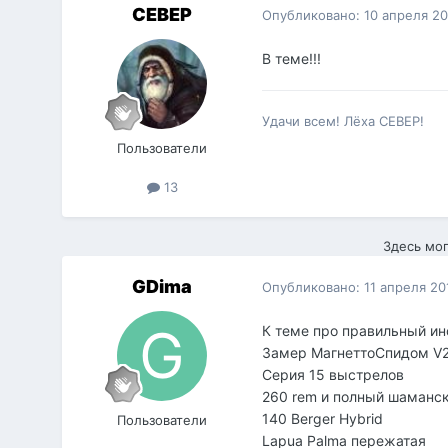
СЕВЕР
Опубликовано:
10 апреля 2
В теме!!!
Удачи всем! Лёха СЕВЕР!
Пользователи
13
Здесь мог
GDima
Опубликовано:
11 апреля 20
К теме про правильный и
Замер МагнеттоСпидом V
Серия 15 выстрелов
260 rem и полный шаманск
140 Berger Hybrid
Пользователи
Lapua Palma пережатая