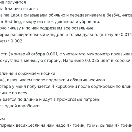
не получится
на 5-м цикле гильз
Palma Lapua смазываем обильно и передавливаем в безбушинго
 от Redding, выкрутив шток декапера и убрав его.
ую гильзу и по ней подрезаем все остальные
ерез расширительный мандрел и точим дульца. (я точу до 0.014)
атяг 0.002
сти ( критерий отбора 0.001, с учетом что микрометр показыва
й округляю в меньшую сторону. Например 0,0025 идет в коробоч
 длинне и обжимаем носики
гран), взвешиваем после подрезки и обжатия носиков
ергера у меня получается 4 коробочки после сортировки по длин
линне по весу
ывается по длинне и идут в прожоговые патроны
 из одной коробочки
ным
лирных весах..если на нам надо 47 грейн, то мы сыпем 47 грейн
.