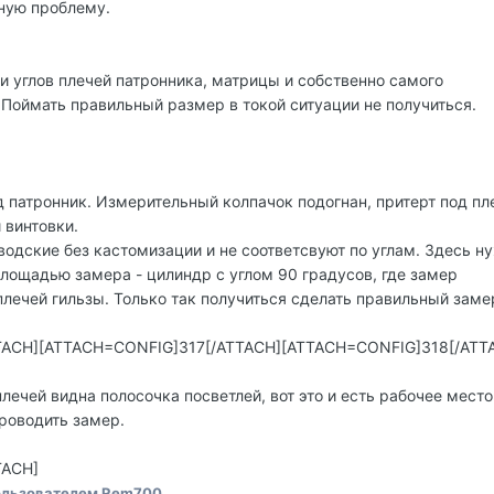
ную проблему.
и углов плечей патронника, матрицы и собственно самого
 Поймать правильный размер в токой ситуации не получиться.
д патронник. Измерительный колпачок подогнан, притерт под пл
 винтовки.
водские без кастомизации и не соответсвуют по углам. Здесь н
лощадью замера - цилиндр с углом 90 градусов, где замер
плечей гильзы. Только так получиться сделать правильный заме
TACH][ATTACH=CONFIG]317[/ATTACH][ATTACH=CONFIG]318[/ATT
лечей видна полосочка посветлей, вот это и есть рабочее место
проводить замер.
TACH]
льзователем Rem700