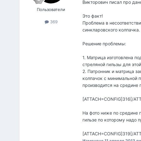
Викторович писал про дан
Пользователи
Это факт!
369
Проблема в несоответстви
синкларовского колпачка.
Решение проблемы:
1. Матрица изготовлена по
стреляной гильзы для этой
2. Патронник и матрица за
колпачок с минимальной п
производится на средине 
[ATTACH=CONFIG]316[/AT
На фото ниже по средине п
гильзе по которому надо 
[ATTACH=CONFIG]319[/AT
Изменено
11 апреля 2013
по