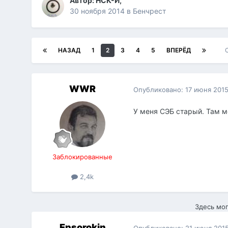
Автор:
НСК-И
,
30 ноября 2014
в
Бенчрест
НАЗАД
1
2
3
4
5
ВПЕРЁД
WWR
Опубликовано:
17 июня 201
У меня СЭБ старый. Там ме
Заблокированные
2,4k
Здесь мог
Epsorokin
Опубликовано:
21 июня 201