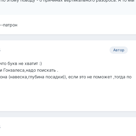
--патрон
5
Автор
то букв не хватит :)
и Гонзалеса,надо поискать .
она (навеска,глубина посадки)), если это не поможет ,тогда по
5