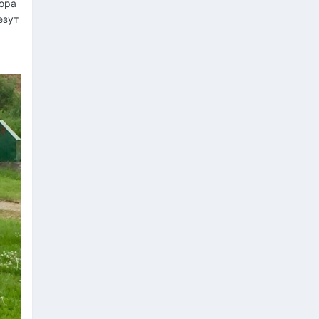
пора
езут