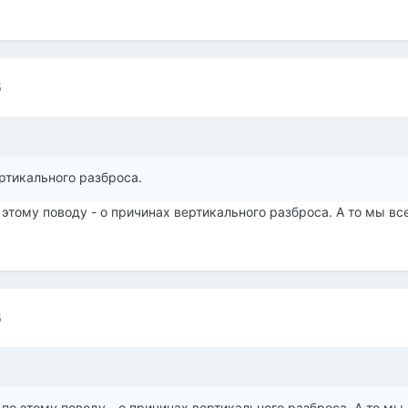
5
ртикального разброса.
 этому поводу - о причинах вертикального разброса. А то мы вс
5
 по этому поводу - о причинах вертикального разброса. А то мы