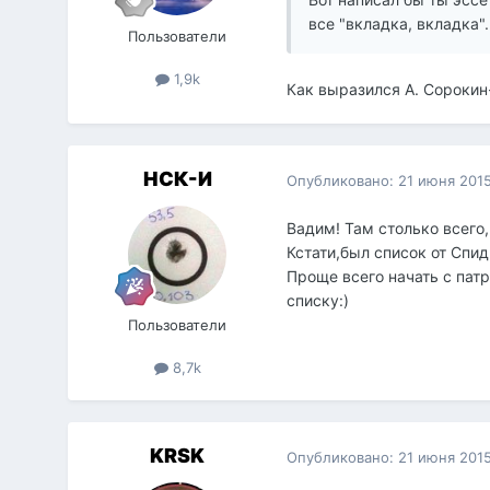
все "вкладка, вкладка".
Пользователи
1,9k
Как выразился А. Сорокин
НСК-И
Опубликовано:
21 июня 201
Вадим! Там столько всего,ч
Кстати,был список от Спид
Проще всего начать с патр
списку:)
Пользователи
8,7k
KRSK
Опубликовано:
21 июня 201