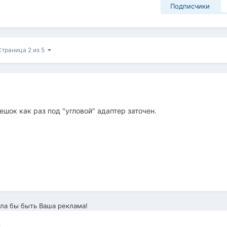
Подписчики
Страница 2 из 5
5
шок как раз под "угловой" адаптер заточен.
ла бы быть Ваша реклама!
5