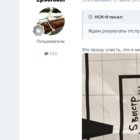
НСК-И писал:
Ждем результаты отстре
Пользователи
Это прошу учесть, что я н
522