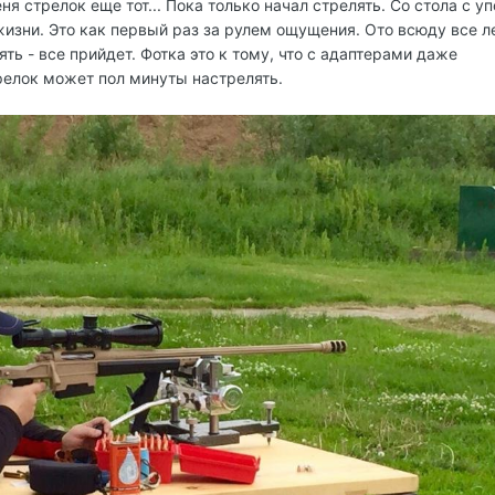
еня стрелок еще тот... Пока только начал стрелять. Со стола с у
жизни. Это как первый раз за рулем ощущения. Ото всюду все л
ять - все прийдет. Фотка это к тому, что с адаптерами даже
елок может пол минуты настрелять.