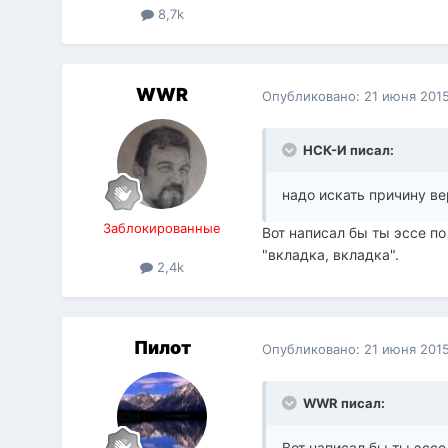
8,7k
WWR
Опубликовано:
21 июня 201
НСК-И писал:
надо искать причину ве
Заблокированные
Вот написал бы ты эссе по
"вкладка, вкладка".
2,4k
Пилот
Опубликовано:
21 июня 201
WWR писал:
Вот написал бы ты эссе