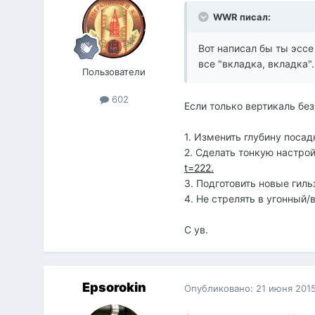
WWR писал:
Вот написал бы ты эссе
все "вкладка, вкладка".
Пользователи
602
Если только вертикаль без
1. Изменить глубину посадк
2. Сделать тонкую настро
t=222.
3. Подготовить новые гил
4. Не стрелять в угонный/
С ув.
Epsorokin
Опубликовано:
21 июня 201