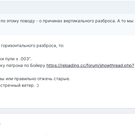
 по этому поводу - о причинах вертикального разброса. А то мы
 горизонтального разброса, то:
и пули ± .003".
йку патрона по Бойеру
https://reloading.cc/forum/showthread.php?
ьзы или правильно отжечь старые.
встречный ветер. :)
5