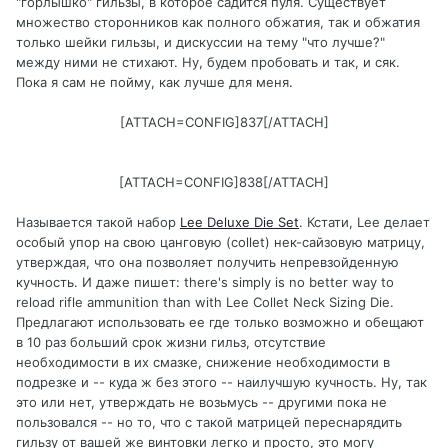
"горлышко" гильзы, в которое садится пуля. Существует
множество сторонников как полного обжатия, так и обжатия
только шейки гильзы, и дискуссии на тему "что лучше?"
между ними не стихают. Ну, будем пробовать и так, и сяк.
Пока я сам не пойму, как лучше для меня.
[ATTACH=CONFIG]837[/ATTACH]
[ATTACH=CONFIG]838[/ATTACH]
Называется такой набор
Lee Deluxe Die Set
. Кстати, Lee делает
особый упор на свою цанговую (collet) нек-сайзовую матрицу,
утверждая, что она позволяет получить непревзойденную
кучность. И даже пишет: there's simply is no better way to
reload rifle ammunition than with Lee Collet Neck Sizing Die.
Предлагают использовать ее где только возможно и обещают
в 10 раз больший срок жизни гильз, отсутствие
необходимости в их смазке, снижение необходимости в
подрезке и -- куда ж без этого -- наилучшую кучность. Ну, так
это или нет, утверждать не возьмусь -- другими пока не
пользовался -- но то, что с такой матрицей переснарядить
гильзу от вашей же винтовки легко и просто, это могу