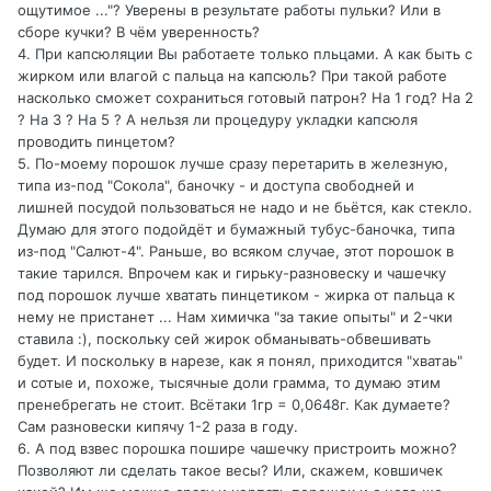
ощутимое ..."? Уверены в результате работы пульки? Или в
сборе кучки? В чём уверенность?
4. При капсюляции Вы работаете только пльцами. А как быть с
жирком или влагой с пальца на капсюль? При такой работе
насколько сможет сохраниться готовый патрон? На 1 год? На 2
? На 3 ? На 5 ? А нельзя ли процедуру укладки капсюля
проводить пинцетом?
5. По-моему порошок лучше сразу перетарить в железную,
типа из-под "Сокола", баночку - и доступа свободней и
лишней посудой пользоваться не надо и не бьётся, как стекло.
Думаю для этого подойдёт и бумажный тубус-баночка, типа
из-под "Салют-4". Раньше, во всяком случае, этот порошок в
такие тарился. Впрочем как и гирьку-разновеску и чашечку
под порошок лучше хватать пинцетиком - жирка от пальца к
нему не пристанет ... Нам химичка "за такие опыты" и 2-чки
ставила :), поскольку сей жирок обманывать-обвешивать
будет. И поскольку в нарезе, как я понял, приходится "хватаь"
и сотые и, похоже, тысячные доли грамма, то думаю этим
пренебрегать не стоит. Всётаки 1гр = 0,0648г. Как думаете?
Сам разновески кипячу 1-2 раза в году.
6. А под взвес порошка пошире чашечку пристроить можно?
Позволяют ли сделать такое весы? Или, скажем, ковшичек