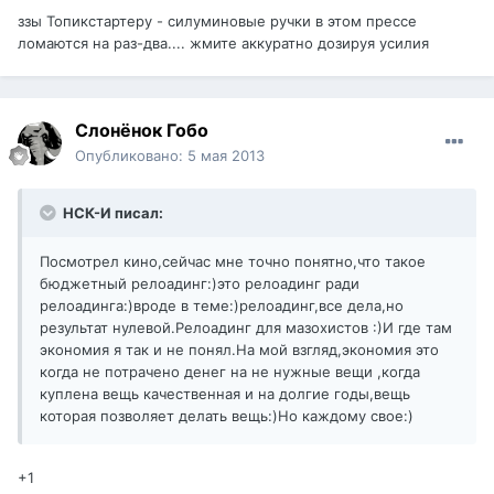
ззы Топикстартеру - силуминовые ручки в этом прессе
ломаются на раз-два.... жмите аккуратно дозируя усилия
Слонёнок Гобо
Опубликовано:
5 мая 2013
НСК-И писал:
Посмотрел кино,сейчас мне точно понятно,что такое
бюджетный релоадинг:)это релоадинг ради
релоадинга:)вроде в теме:)релоадинг,все дела,но
результат нулевой.Релоадинг для мазохистов :)И где там
экономия я так и не понял.На мой взгляд,экономия это
когда не потрачено денег на не нужные вещи ,когда
куплена вещь качественная и на долгие годы,вещь
которая позволяет делать вещь:)Но каждому свое:)
+1