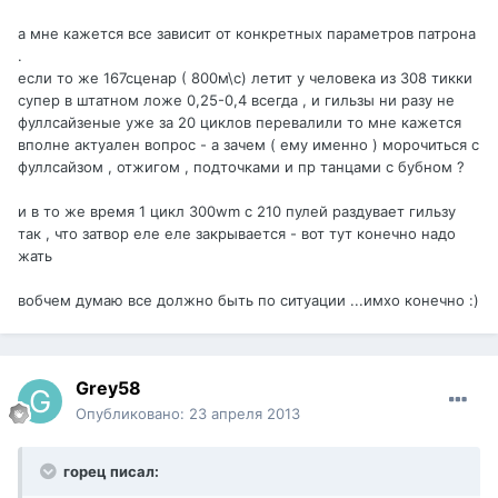
а мне кажется все зависит от конкретных параметров патрона
.
если то же 167сценар ( 800м\с) летит у человека из 308 тикки
супер в штатном ложе 0,25-0,4 всегда , и гильзы ни разу не
фуллсайзеные уже за 20 циклов перевалили то мне кажется
вполне актуален вопрос - а зачем ( ему именно ) морочиться с
фуллсайзом , отжигом , подточками и пр танцами с бубном ?
и в то же время 1 цикл 300wm с 210 пулей раздувает гильзу
так , что затвор еле еле закрывается - вот тут конечно надо
жать
вобчем думаю все должно быть по ситуации ...имхо конечно :)
Grey58
Опубликовано:
23 апреля 2013
горец писал: