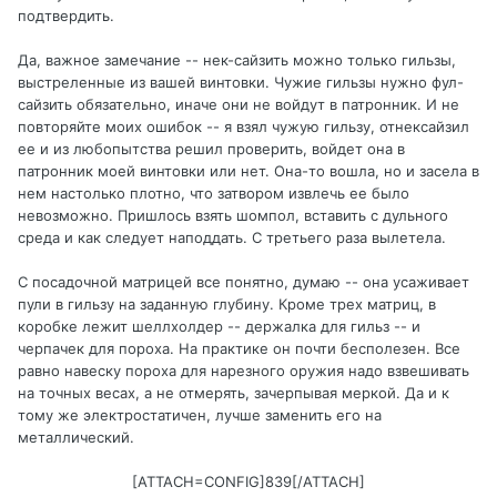
подтвердить.
Да, важное замечание -- нек-сайзить можно только гильзы,
выстреленные из вашей винтовки. Чужие гильзы нужно фул-
сайзить обязательно, иначе они не войдут в патронник. И не
повторяйте моих ошибок -- я взял чужую гильзу, отнексайзил
ее и из любопытства решил проверить, войдет она в
патронник моей винтовки или нет. Она-то вошла, но и засела в
нем настолько плотно, что затвором извлечь ее было
невозможно. Пришлось взять шомпол, вставить с дульного
среда и как следует наподдать. С третьего раза вылетела.
С посадочной матрицей все понятно, думаю -- она усаживает
пули в гильзу на заданную глубину. Кроме трех матриц, в
коробке лежит шеллхолдер -- держалка для гильз -- и
черпачек для пороха. На практике он почти бесполезен. Все
равно навеску пороха для нарезного оружия надо взвешивать
на точных весах, а не отмерять, зачерпывая меркой. Да и к
тому же электростатичен, лучше заменить его на
металлический.
[ATTACH=CONFIG]839[/ATTACH]