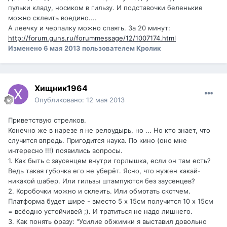
пульки кладу, носиком в гильзу. И подставочки беленькие
можно склеить воедино....
А леечку и черпалку можно спаять. За 20 минут:
http://forum.guns.ru/forummessage/12/1007174.html
Изменено
6 мая 2013
пользователем Кролик
Хищник1964
Опубликовано:
12 мая 2013
Приветствую стрелков.
Конечно же в нарезе я не релоудырь, но ... Но кто знает, что
случится впредь. Пригодится наука. По кино (оно мне
интересно !!!) появились вопросы.
1. Как быть с заусенцем внутри горлышка, если он там есть?
Ведь такая губочка его не уберёт. Ясно, что нужен какай-
никакой шабер. Или гильзы штампуются без заусенцев?
2. Коробочки можно и склеить. Или обмотать скотчем.
Платформа будет шире - вместо 5 х 15см получится 10 х 15см
= всёодно устойчивей ;). И тратиться не надо лишнего.
3. Как понять фразу: "Усилие обжимки я выставил довольно