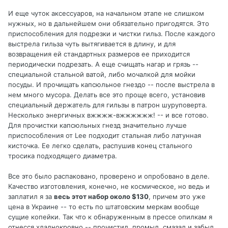
И еще чуток аксессуаров, на начальном этапе не слишком
нужных, но в дальнейшем они обязательно пригодятся. Это
приспособления для подрезки и чистки гильз. После каждого
выстрела гильза чуть вытягивается в длину, и для
возвращения ей стандартных размеров ее приходится
периодически подрезать. А еще счищать нагар и грязь --
специальной стальной ватой, либо мочалкой для мойки
посуды. И прочищать капсюльное гнездо -- после выстрела в
нем много мусора. Делать все это проще всего, установив
специальный держатель для гильзы в патрон шуруповерта.
Несколько энергичных вжжжж-вжжжжжж! -- и все готово.
Для прочистки капсюльных гнезд значительно лучше
приспособления от Lee подходит стальная либо латунная
кисточка. Ее легко сделать, распушив конец стального
тросика подходящего диаметра.
Все это было распаковано, проверено и опробовано в деле.
Качество изготовления, конечно, не космическое, но ведь и
заплатил я за
весь этот набор около $130
, причем это уже
цена в Украине -- то есть по штатовским меркам вообще
сущие копейки. Так что к обнаруженным в прессе опилкам я
отнесся хладнокровно -- прочистил, промыл, смазал и забыл