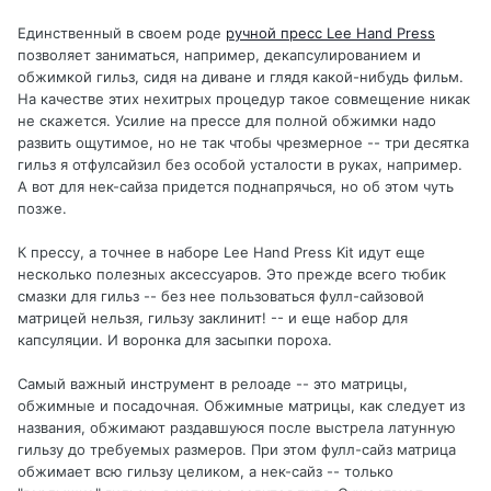
Единственный в своем роде
ручной пресс Lee Hand Press
позволяет заниматься, например, декапсулированием и
обжимкой гильз, сидя на диване и глядя какой-нибудь фильм.
На качестве этих нехитрых процедур такое совмещение никак
не скажется. Усилие на прессе для полной обжимки надо
развить ощутимое, но не так чтобы чрезмерное -- три десятка
гильз я отфулсайзил без особой усталости в руках, например.
А вот для нек-сайза придется поднапрячься, но об этом чуть
позже.
К прессу, а точнее в наборе Lee Hand Press Kit идут еще
несколько полезных аксессуаров. Это прежде всего тюбик
смазки для гильз -- без нее пользоваться фулл-сайзовой
матрицей нельзя, гильзу заклинит! -- и еще набор для
капсуляции. И воронка для засыпки пороха.
Самый важный инструмент в релоаде -- это матрицы,
обжимные и посадочная. Обжимные матрицы, как следует из
названия, обжимают раздавшуюся после выстрела латунную
гильзу до требуемых размеров. При этом фулл-сайз матрица
обжимает всю гильзу целиком, а нек-сайз -- только