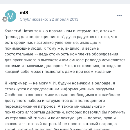
ml8
Опубликовано:
22 апреля 2013
Коллеги! Читая темы о правильном инструменте, а также
"релоад для перфекционистов", душа радуется от того, что
есть среди нас настолько увлеченные, знающие и
понимающие люди. К тому же, видимо, и весьма
состоятельные -- ведь стоимость комплекта оборудования
для правильного в высокоточном смысле релоада исчисляется
сотнями и тысячами долларов. Что, к сожалению, отнюдь не
каждый себе может позволить даже при всем желании.
Я например -- не могу :( И, будучи новичком в релоаде, я
столкнулся с определенным информационным вакуумом.
Особенно в вопросе минимально необходимого и наиболее
доступного набора инструментов для полноценного
переснаряжения патронов. А также минимального и
понятного алгоритма действий, которых позволил бы получить
из стрелянной гильзы и комплектующих -- пороха, пули и
капсюля -- готовый патрон. И не просто готовый патрон, а
такой, который позволил бы вашей заводской винтовке