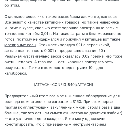
об этом.
Отдельное слово -- о таком важнейшем элементе, как весы.
Все знают о качестве китайских товаров, но также наверняка
многие в курсе, сколько стоят хорошие электронные весы с
точностью хотя бы 0,01 г. На такие затраты я был морально не
готов, поэтому не удержался и прикупил у китайцев
вот такие
ювелирные весы
. Стоимость порядка $21 с пересылкой,
заявленная точность 0,001 г, предел взвешивания 20 г.
Реальная чувствительно весов оказалась 0.02 грейна, что тоже
очень неплохо. А главное -- есть хорошая повторяемость
результатов. Также в комплекте идет грузик 10 г для
калибровки.
[ATTACH=CONFIG]840[/ATTACH]
Предварительный итог: все мое нынешнее оборудование для
релоада поместилось по затратам в $150. При этом первая
партия комплектующих, закупленных мной, стоила раза в два
больше, так что есть ли смысл аж настолько давиться жабой :)
-- это уж личное дело каждого. Я же могу однозначно
констатировать, что с приведенным инструментарием