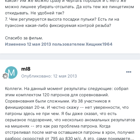
какой? Им же можно сразу и черпать порошок и с него же
можно лишнее убирать-отсыпать. Да хоть тем же пинцетиком
откидывать. Не удобней так?
7. Чем регулируется высота посадки пульки? Есть ли на
пуансоне какая-либо фиксируемая контрой резьба?
Спасибо за фильм.
Изменено
12 мая 2013
пользователем Хищник1964
ml8
Опубликовано:
12 мая 2013
Коллеги. На данный момент результаты следующие: собрал
этим комплектом 120 патронов для соревнований.
Соревнования были сложными. Из 38 участников я
финишировал 20-м. И честно скажу -- нет уверенности, что
патроны здесь не при чем. Я бы даже сказал, что есть
серьезное подозрение, что несколько аномальных результатов
на мишенях -- это как раз проблема патрона. Когда
отстреливал после матча оставшиеся патроны в хрон, получил
разброс скоростей от 795 до 830 м/с. А это, сами понимаете...