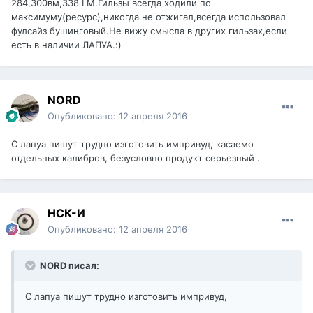
284,300вм,338 LM.Гильзы всегда ходили по
максимуму(ресурс),никогда не отжигал,всегда использовал
фулсайз бушинговый.Не вижу смысла в других гильзах,если
есть в наличии ЛАПУА.:)
NORD
Опубликовано:
12 апреля 2016
С лапуа пишут трудно изготовить импривуд, касаемо
отдельных калибров, безусловно продукт серьезный .
НСК-И
Опубликовано:
12 апреля 2016
NORD писал:
С лапуа пишут трудно изготовить импривуд,