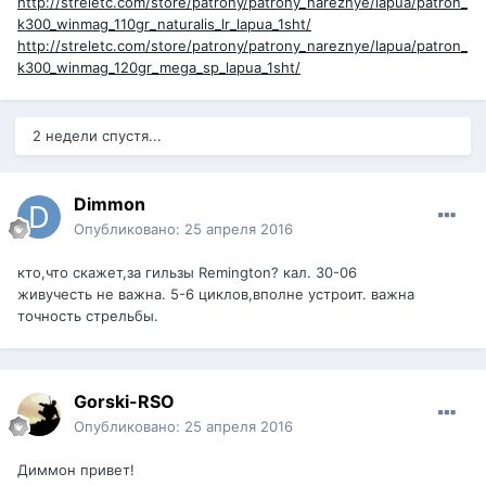
http://streletc.com/store/patrony/patrony_nareznye/lapua/patron_
k300_winmag_110gr_naturalis_lr_lapua_1sht/
http://streletc.com/store/patrony/patrony_nareznye/lapua/patron_
k300_winmag_120gr_mega_sp_lapua_1sht/
2 недели спустя...
Dimmon
Опубликовано:
25 апреля 2016
кто,что скажет,за гильзы Remington? кал. 30-06
живучесть не важна. 5-6 циклов,вполне устроит. важна
точность стрельбы.
Gorski-RSO
Опубликовано:
25 апреля 2016
Диммон привет!