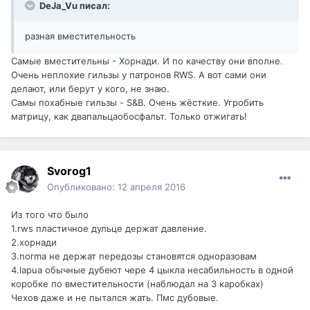
DeJa_Vu писал:
разная вместительность
Самые вместительны - Хорнади. И по качеству они вполне.
Очень неплохие гильзы у патронов RWS. А вот сами они
делают, или берут у кого, не знаю.
Самы похабные гильзы - S&B. Очень жёсткие. Угробить
матрицу, как двапальцаобосфальт. Только отжигать!
Svorog1
Опубликовано:
12 апреля 2016
Из того что было
1.rws пластичное дульце держат давление.
2.хорнади
3.norma не держат передозы становятся одноразовам
4.lapua обычные дубеют чере 4 цыкла несабильность в одной
коробке по вместительности (наблюдал на 3 каробках)
Чехов даже и не пытался жать. Пмс дубовые.