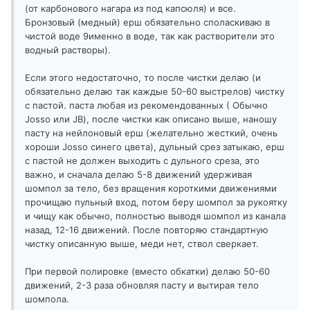
(от карбонового нагара из под капсюля) и все.
Бронзовый (медный) ерш обязательно споласкиваю в
чистой воде 9именно в воде, так как растворители это
водный растворы).
Если этого недостаточно, то после чистки делаю (и
обязательно делаю так каждые 50-60 выстрелов) чистку
с пастой. паста любая из рекомендованных ( Обычно
Josso или JB), после чистки как описано выше, наношу
пасту на нейлоновый ерш (желательно жесткий, очень
хороши Josso синего цвета), дульный срез затыкаю, ерш
с пастой не должен выходить с дульного среза, это
важно, и сначала делаю 5-8 движений удерживая
шомпол за тело, без вращения короткими движениями
прочищаю пульный вход, потом беру шомпол за рукоятку
и чищу как обычно, полностью выводя шомпол из канала
назад, 12-16 движений. После повторяю стандартную
чистку описанную выше, меди нет, ствол сверкает.
При первой полировке (вместо обкатки) делаю 50-60
движений, 2-3 раза обновляя пасту и вытирая тело
шомпола.