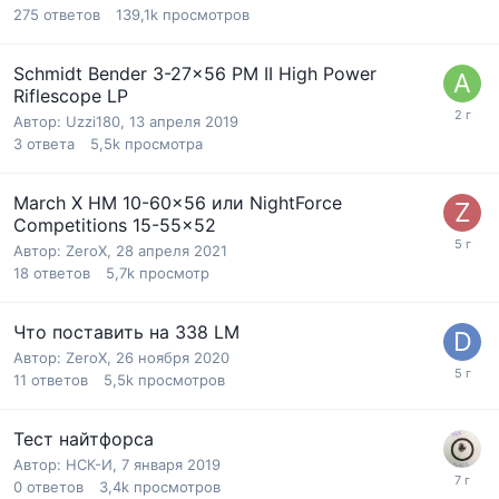
275
ответов
139,1k
просмотров
Schmidt Bender 3-27x56 PM II High Power
Riflescope LP
Автор:
Uzzi180
,
13 апреля 2019
3
ответа
5,5k
просмотра
March X HM 10-60x56 или NightForce
Competitions 15-55x52
Автор:
ZeroX
,
28 апреля 2021
18
ответов
5,7k
просмотр
Что поставить на 338 LM
Автор:
ZeroX
,
26 ноября 2020
11
ответов
5,5k
просмотров
Тест найтфорса
Автор:
НСК-И
,
7 января 2019
0
ответов
3,4k
просмотров