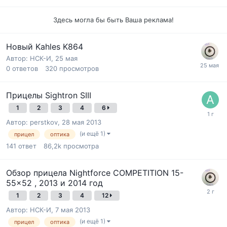
Здесь могла бы быть Ваша реклама!
Новый Kahles K864
Автор:
НСК-И
,
25 мая
0
ответов
320
просмотров
Прицелы Sightron SIII
1
2
3
4
6
Автор:
perstkov
,
28 мая 2013
(и ещё 1)
прицел
оптика
141
ответ
86,2k
просмотра
Обзор прицела Nightforce COMPETITION 15-
55x52 , 2013 и 2014 год
1
2
3
4
12
Автор:
НСК-И
,
7 мая 2013
(и ещё 1)
прицел
оптика