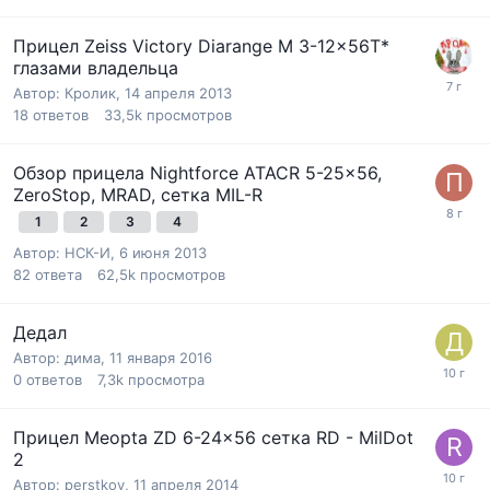
Прицел Zeiss Victory Diarange M 3-12x56T*
глазами владельца
Автор:
Кролик
,
14 апреля 2013
18
ответов
33,5k
просмотров
Обзор прицела Nightforce ATACR 5-25x56,
ZeroStop, MRAD, сетка MIL-R
1
2
3
4
Автор:
НСК-И
,
6 июня 2013
82
ответа
62,5k
просмотров
Дедал
Автор:
дима
,
11 января 2016
0
ответов
7,3k
просмотра
Прицел Meopta ZD 6-24x56 сетка RD - MilDot
2
Автор:
perstkov
,
11 апреля 2014