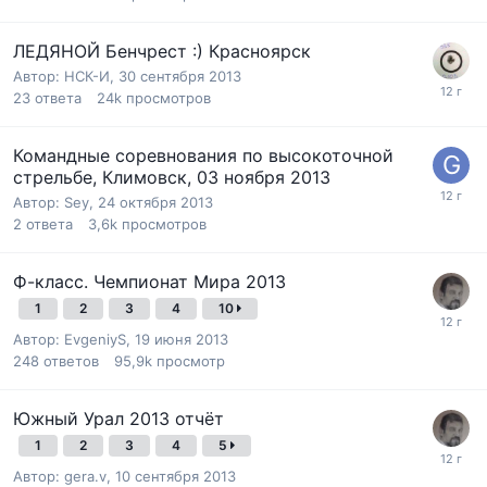
ЛЕДЯНОЙ Бенчрест :) Красноярск
Автор:
НСК-И
,
30 сентября 2013
23
ответа
24k
просмотров
Командные соревнования по высокоточной
стрельбе, Климовск, 03 ноября 2013
Автор:
Sey
,
24 октября 2013
2
ответа
3,6k
просмотров
Ф-класс. Чемпионат Мира 2013
1
2
3
4
10
Автор:
EvgeniyS
,
19 июня 2013
248
ответов
95,9k
просмотр
Южный Урал 2013 отчёт
1
2
3
4
5
Автор:
gera.v
,
10 сентября 2013