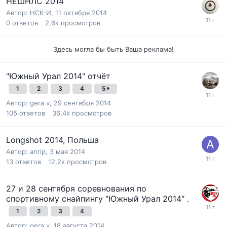
НЕШНЛС 2014
Автор:
НСК-И
,
11 октября 2014
0
ответов
2,6k
просмотров
Здесь могла бы быть Ваша реклама!
"Южный Урал 2014" отчёт
1
2
3
4
5
Автор:
gera.v
,
29 сентября 2014
105
ответов
36,4k
просмотров
Longshot 2014, Польша
Автор:
anrip
,
3 мая 2014
13
ответов
12,2k
просмотров
27 и 28 сентября соревнования по
спортивному снайпингу "Южный Урал 2014" .
1
2
3
4
Автор:
gera.v
,
18 августа 2014