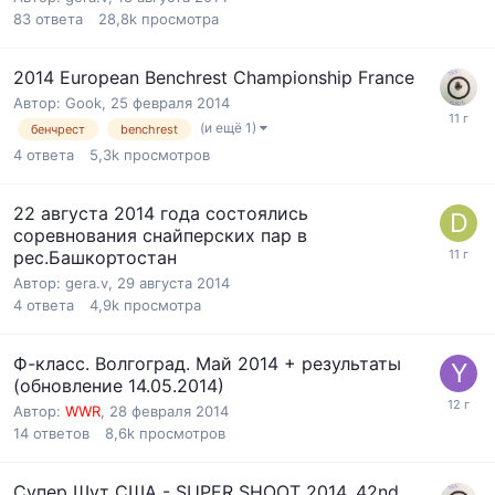
83
ответа
28,8k
просмотра
2014 European Benchrest Championship France
Автор:
Gook
,
25 февраля 2014
(и ещё 1)
бенчрест
benchrest
4
ответа
5,3k
просмотров
22 августа 2014 года состоялись
соревнования снайперских пар в
рес.Башкортостан
Автор:
gera.v
,
29 августа 2014
4
ответа
4,9k
просмотра
Ф-класс. Волгоград. Май 2014 + результаты
(обновление 14.05.2014)
Автор:
WWR
,
28 февраля 2014
14
ответов
8,6k
просмотров
Супер Шут США - SUPER SHOOT 2014, 42nd