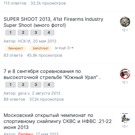
113
ответов
33,2k
просмотров
SUPER SHOOT 2013, 41st Firearms Industry
Super Shoot (много фото!)
1
2
3
4
Автор:
НСК-И
,
20 мая 2013
(и ещё 3)
бенчрест
benchrest
83
ответа
45,8k
просмотров
7 и 8 сентября соревнования по
высокоточной стрельбе "Южный Урал" .
1
2
3
4
Автор:
gera.v
,
2 августа 2013
89
ответов
37,2k
просмотров
Московский открытый чемпионат по
спортивному снайпингу СКВС и НФВС .21-22
июня 2013
Автор:
Дервиш
,
17 мая 2013