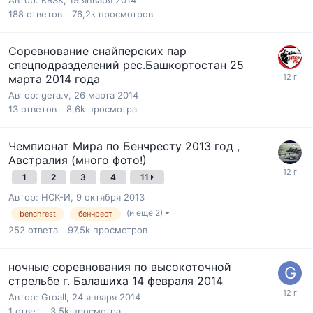
188
ответов
76,2k
просмотров
Соревнование снайперских пар
спецподразделений рес.Башкортостан 25
марта 2014 года
Автор:
gera.v
,
26 марта 2014
13
ответов
8,6k
просмотра
Чемпионат Мира по Бенчресту 2013 год ,
Австралия (много фото!)
1
2
3
4
11
Автор:
НСК-И
,
9 октября 2013
(и ещё 2)
benchrest
бенчрест
252
ответа
97,5k
просмотров
ночные соревнования по высокоточной
стрельбе г. Балашиха 14 февраля 2014
Автор:
Groall
,
24 января 2014
1
ответ
3,5k
просмотра