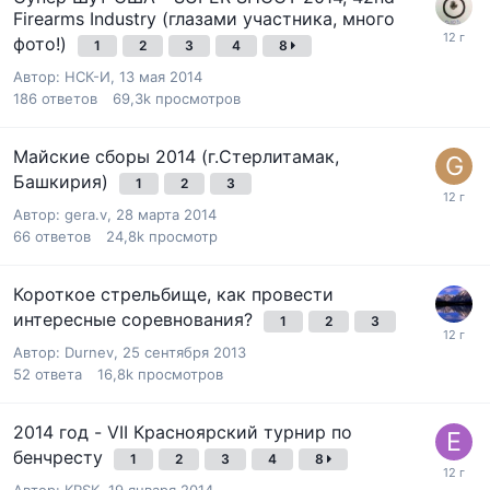
Firearms Industry (глазами участника, много
фото!)
1
2
3
4
8
Автор:
НСК-И
,
13 мая 2014
186
ответов
69,3k
просмотров
Майские сборы 2014 (г.Стерлитамак,
Башкирия)
1
2
3
Автор:
gera.v
,
28 марта 2014
66
ответов
24,8k
просмотр
Короткое стрельбище, как провести
интересные соревнования?
1
2
3
Автор:
Durnev
,
25 сентября 2013
52
ответа
16,8k
просмотров
2014 год - VII Красноярский турнир по
бенчресту
1
2
3
4
8
Автор:
KRSK
,
19 января 2014