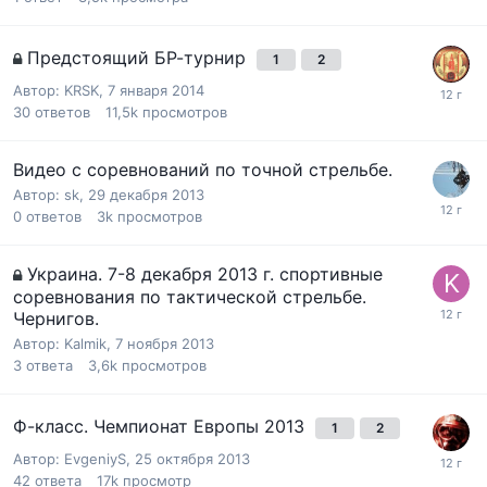
Предстоящий БР-турнир
1
2
Автор:
KRSK
,
7 января 2014
30
ответов
11,5k
просмотров
Видео с соревнований по точной стрельбе.
Автор:
sk
,
29 декабря 2013
0
ответов
3k
просмотров
Украина. 7-8 декабря 2013 г. спортивные
соревнования по тактической стрельбе.
Чернигов.
Автор:
Kalmik
,
7 ноября 2013
3
ответа
3,6k
просмотров
Ф-класс. Чемпионат Европы 2013
1
2
Автор:
EvgeniyS
,
25 октября 2013
42
ответа
17k
просмотр