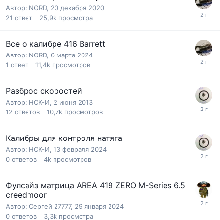
Автор:
NORD
,
20 декабря 2020
21
ответ
25,9k
просмотра
Все о калибре 416 Barrett
Автор:
NORD
,
6 марта 2024
1
ответ
11,4k
просмотров
Разброс скоростей
Автор:
НСК-И
,
2 июня 2013
12
ответов
10,7k
просмотров
Калибры для контроля натяга
Автор:
НСК-И
,
13 февраля 2024
0
ответов
4k
просмотров
Фулсайз матрица AREA 419 ZERO M-Series 6.5
creedmoor
Автор:
Сергей 27777
,
29 января 2024
0
ответов
3,3k
просмотра