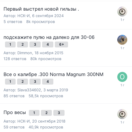
Первый выстрел новой гильзы .
Автор:
НСК-И
,
6 сентября 2024
5
ответов
8k
просмотров
подскажите пулю на далеко для 30-06
1
2
3
4
6
Автор:
Dimmon
,
18 ноября 2015
128
ответов
80k
просмотров
Все о калибре .300 Norma Magnum 300NM
1
2
3
4
Автор:
Slava334602
,
3 марта 2019
85
ответов
58,5k
просмотров
Про весы
1
2
3
Автор:
НСК-И
,
20 сентября 2018
59
ответов
40,9k
просмотров