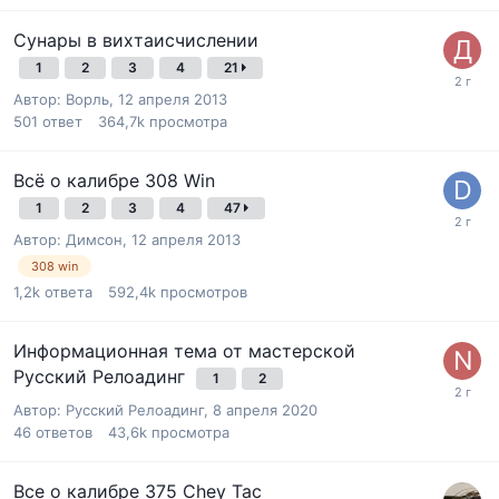
Сунары в вихтаисчислении
1
2
3
4
21
Автор:
Ворль
,
12 апреля 2013
501
ответ
364,7k
просмотра
Всё о калибре 308 Win
1
2
3
4
47
Автор:
Димсон
,
12 апреля 2013
308 win
1,2k
ответа
592,4k
просмотров
Информационная тема от мастерской
Русский Релоадинг
1
2
Автор:
Русский Релоадинг
,
8 апреля 2020
46
ответов
43,6k
просмотра
Все о калибре 375 Chey Tac