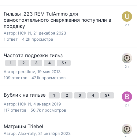
Гильзы .223 REM TulAmmo для
самостоятельного снаряжения поступили в
продажу
Автор:
НСК-И
,
21 декабря 2023
1
ответ
4,2k
просмотра
Частота подрезки гильз
1
2
3
4
5
Автор:
perstkov
,
19 мая 2013
109
ответов
47,1k
просмотров
Бублик на гильзе
1
2
3
4
5
Автор:
НСК-И
,
4 января 2019
117
ответов
50,7k
просмотров
Матрицы Triebel
Автор:
Alex-rally
,
31 октября 2023