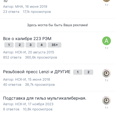
10
Автор:
MHA
,
16 июня 2019
23
ответа
17,1k
просмотров
Здесь могла бы быть Ваша реклама!
Все о калибре 223 РЭМ
1
2
3
4
35
Автор:
НСК-И
,
20 августа 2015
852
ответа
360,6k
просмотров
Резьбовой пресс Lenzi и ДРУГИЕ
1
2
Автор:
НСК-И
,
15 июня 2018
40
ответов
38,7k
просмотров
Подставка для гильз мультикалиберная.
Автор:
НСК-И
,
17 ноября 2023
6
ответов
10,8k
просмотров